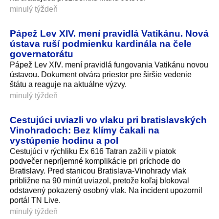
minulý týždeň
Pápež Lev XIV. mení pravidlá Vatikánu. Nová
ústava ruší podmienku kardinála na čele
governatorátu
Pápež Lev XIV. mení pravidlá fungovania Vatikánu novou
ústavou. Dokument otvára priestor pre širšie vedenie
štátu a reaguje na aktuálne výzvy.
minulý týždeň
Cestujúci uviazli vo vlaku pri bratislavských
Vinohradoch: Bez klímy čakali na
vystúpenie hodinu a pol
Cestujúci v rýchliku Ex 616 Tatran zažili v piatok
podvečer nepríjemné komplikácie pri príchode do
Bratislavy. Pred stanicou Bratislava-Vinohrady vlak
približne na 90 minút uviazol, pretože koľaj blokoval
odstavený pokazený osobný vlak. Na incident upozornil
portál TN Live.
minulý týždeň