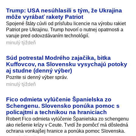
Trump: USA nesúhlasili s tým, že Ukrajina
môže vyrábať rakety Patriot
Spojené štáty cúvli od prísľubu licencie na výrobu rakiet
Patriot pre Ukrajinu. Trump hovorí o nutnej opatrnosti a
varuje pred odovzdávaním technológií.
minulý týždeň
Súd potrestal Modrého zajačika, bitka
Kuffovcov, na Slovensku vysychajú potoky
aj studne (denný výber)
Pozrite si denný výber správ.
minulý týždeň
Fico odmieta vylúčenie Španielska zo
Schengenu. Slovensko ponúka pomoc s
policajtmi a technikou na hraniciach
Robert Fico odmieta vylúčenie Španielska zo schengenu
ako riešenie krízy v Ceute. Tvrdí že pomôcť má dôsledná
ochrana vonkajšej hranice a ponúka pomoc Slovenska.