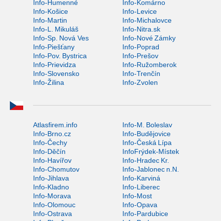
Info-Humenné
Info-Komárno
Info-Košice
Info-Levice
Info-Martin
Info-Michalovce
Info-L. Mikuláš
Info-Nitra.sk
Info-Sp. Nová Ves
Info-Nové Zámky
Info-Piešťany
Info-Poprad
Info-Pov. Bystrica
Info-Prešov
Info-Prievidza
Info-Ružomberok
Info-Slovensko
Info-Trenčín
Info-Žilina
Info-Zvolen
Atlasfirem.info
Info-M. Boleslav
Info-Brno.cz
Info-Budějovice
Info-Čechy
Info-Česká Lípa
Info-Děčín
InfoFrýdek-Místek
Info-Havířov
Info-Hradec Kr.
Info-Chomutov
Info-Jablonec n.N.
Info-Jihlava
Info-Karviná
Info-Kladno
Info-Liberec
Info-Morava
Info-Most
Info-Olomouc
Info-Opava
Info-Ostrava
Info-Pardubice