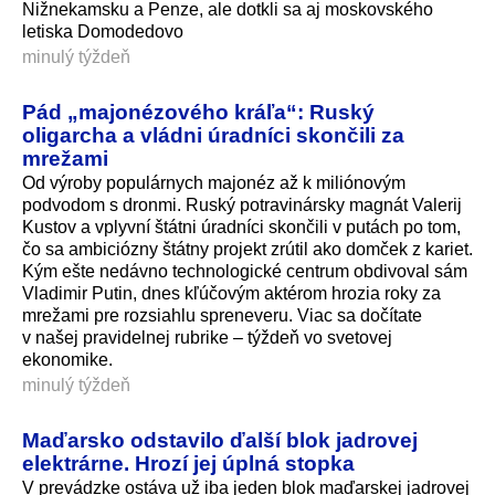
Nižnekamsku a Penze, ale dotkli sa aj moskovského
letiska Domodedovo
minulý týždeň
Pád „majonézového kráľa“: Ruský
oligarcha a vládni úradníci skončili za
mrežami
Od výroby populárnych majonéz až k miliónovým
podvodom s dronmi. Ruský potravinársky magnát Valerij
Kustov a vplyvní štátni úradníci skončili v putách po tom,
čo sa ambiciózny štátny projekt zrútil ako domček z kariet.
Kým ešte nedávno technologické centrum obdivoval sám
Vladimir Putin, dnes kľúčovým aktérom hrozia roky za
mrežami pre rozsiahlu spreneveru. Viac sa dočítate
v našej pravidelnej rubrike – týždeň vo svetovej
ekonomike.
minulý týždeň
Maďarsko odstavilo ďalší blok jadrovej
elektrárne. Hrozí jej úplná stopka
V prevádzke ostáva už iba jeden blok maďarskej jadrovej