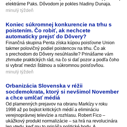
elektrárne Paks. Dôvodom je pokles hladiny Dunaja.
minulý týždeň
Koniec súkromnej konkurencie na trhu s
poistením. Čo robiť, ak nechcete
automaticky prejsť do Dôvery?
Finančná skupina Penta získa kúpou poisťovne Union
takmer polovičný podiel poistencov na trhu. Čo ak
s prechodom do Dôvery nesúhlasíte? Prinášame vám
zhrnutie praktických rád, na čo si dať pozor a podľa čoho
si vybrať medzi štátnou a súkromnou poisťovňou.
minulý týždeň
Orbanizácia Slovenska v réžii
socdemokrata, ktorý si nevšimol November
a chce umlčať médiá
Od plamenných prejavov na obranu Markízy v roku
1998 až po bojkot kritických médií a elimináciu
verejnoprávnej televízie a rozhlasu. Robert Fico –
ukážkový produkt normalizácie – sa hrá na revolucinára
len vtedy, keď mu to prináša politické body. A