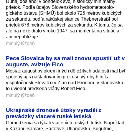
Dunaj dosiahol v pondelok svoj historický minimálny
prietok. Podľa údajov Slovenského hydrometeorolo­
gického ústavu (SHMÚ) bol okolo 725 metrov kubických
za sekundu, podľa rakúskej stanice Thebnerstraßl bol
prietok 678 metrov kubických za sekundu. K tomu, čo sa
ale na rieke dialo v roku 1947, sa momentálna situácia
ani nepribližuje.
minulý týždeň
Pece Slovalca by sa mali znovu spustiť už v
auguste, avizuje Fico
Mesiac august by okrem iných dôležitých udalostí mal byť
spojený aj s naštartovaním procesu výroby hliníka
v spoločnosti Slovalco v Žiari nad Hronom. V stanovisku
to uviedol predseda vlády Robert Fico.
minulý týždeň
Ukrajinské dronové útoky vyradili z
prevádzky viaceré ruské letiská
Obmedzenia sa týkali viacerých ruských letísk. Napríklad
v Kazani, Samare, Saratove, Ulianovsku, Buguľme,