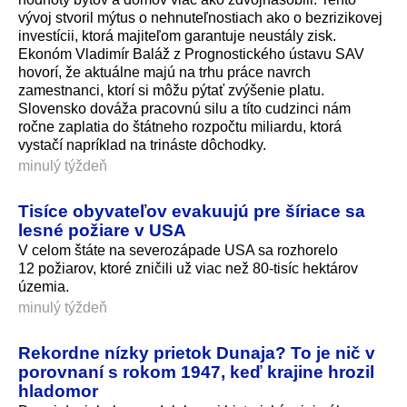
vývoj stvoril mýtus o nehnuteľnostiach ako o bezrizikovej
investícii, ktorá majiteľom garantuje neustály zisk.
Ekonóm Vladimír Baláž z Prognostického ústavu SAV
hovorí, že aktuálne majú na trhu práce navrch
zamestnanci, ktorí si môžu pýtať zvýšenie platu.
Slovensko dováža pracovnú silu a títo cudzinci nám
ročne zaplatia do štátneho rozpočtu miliardu, ktorá
vystačí napríklad na trináste dôchodky.
minulý týždeň
Tisíce obyvateľov evakuujú pre šíriace sa
lesné požiare v USA
V celom štáte na severozápade USA sa rozhorelo
12 požiarov, ktoré zničili už viac než 80-tisíc hektárov
územia.
minulý týždeň
Rekordne nízky prietok Dunaja? To je nič v
porovnaní s rokom 1947, keď krajine hrozil
hladomor