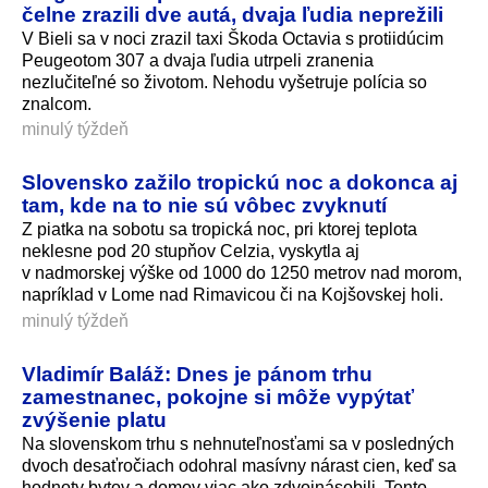
čelne zrazili dve autá, dvaja ľudia neprežili
V Bieli sa v noci zrazil taxi Škoda Octavia s protiidúcim
Peugeotom 307 a dvaja ľudia utrpeli zranenia
nezlučiteľné so životom. Nehodu vyšetruje polícia so
znalcom.
minulý týždeň
Slovensko zažilo tropickú noc a dokonca aj
tam, kde na to nie sú vôbec zvyknutí
Z piatka na sobotu sa tropická noc, pri ktorej teplota
neklesne pod 20 stupňov Celzia, vyskytla aj
v nadmorskej výške od 1000 do 1250 metrov nad morom,
napríklad v Lome nad Rimavicou či na Kojšovskej holi.
minulý týždeň
Vladimír Baláž: Dnes je pánom trhu
zamestnanec, pokojne si môže vypýtať
zvýšenie platu
Na slovenskom trhu s nehnuteľnosťami sa v posledných
dvoch desaťročiach odohral masívny nárast cien, keď sa
hodnoty bytov a domov viac ako zdvojnásobili. Tento