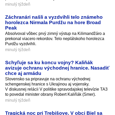
minulý týždeň
Záchranári našli a vyzdvihli telo známeho
horolezca Nirmala Purdžu na hore Broad
Peak
Absolvoval vôbec prvý zimný výstup na Kilimandžáro a
prekonal viacero rekordov. Telo neplálskoho horolezca
Purdžu vyzdvihli.
minulý týždeň
Schyľuje sa ku koncu vojny? Kaliňák
avizuje ochranu východnej hranice. Nasadiť
chce aj armádu
Slovensko sa pripravuje na ochranu východnej
schengenskej hranice s Ukrajinou aj vojensky.
V diskusnej relácii V politike spravodajskej televízie TA3
to povedal minister obrany Robert Kaliňák (Smer).
minulý týždeň
Tragická noc pri Trebišove. V obci Biel sa