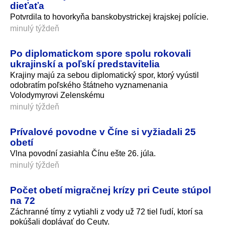
dieťaťa
Potvrdila to hovorkyňa banskobystrickej krajskej polície.
minulý týždeň
Po diplomatickom spore spolu rokovali
ukrajinskí a poľskí predstavitelia
Krajiny majú za sebou diplomatický spor, ktorý vyústil
odobratím poľského štátneho vyznamenania
Volodymyrovi Zelenskému
minulý týždeň
Prívalové povodne v Číne si vyžiadali 25
obetí
Vlna povodní zasiahla Čínu ešte 26. júla.
minulý týždeň
Počet obetí migračnej krízy pri Ceute stúpol
na 72
Záchranné tímy z vytiahli z vody už 72 tiel ľudí, ktorí sa
pokúšali doplávať do Ceuty.