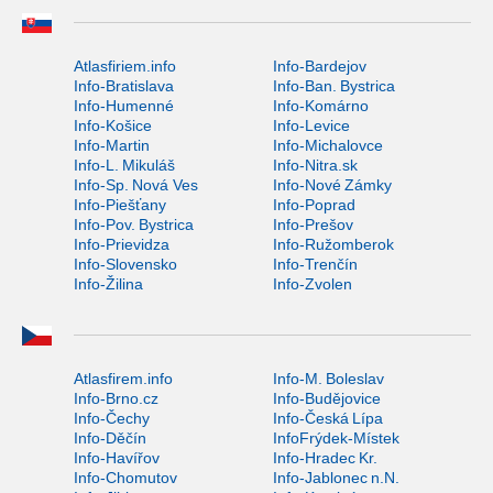
Atlasfiriem.info
Info-Bardejov
Info-Bratislava
Info-Ban. Bystrica
Info-Humenné
Info-Komárno
Info-Košice
Info-Levice
Info-Martin
Info-Michalovce
Info-L. Mikuláš
Info-Nitra.sk
Info-Sp. Nová Ves
Info-Nové Zámky
Info-Piešťany
Info-Poprad
Info-Pov. Bystrica
Info-Prešov
Info-Prievidza
Info-Ružomberok
Info-Slovensko
Info-Trenčín
Info-Žilina
Info-Zvolen
Atlasfirem.info
Info-M. Boleslav
Info-Brno.cz
Info-Budějovice
Info-Čechy
Info-Česká Lípa
Info-Děčín
InfoFrýdek-Místek
Info-Havířov
Info-Hradec Kr.
Info-Chomutov
Info-Jablonec n.N.