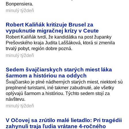
Bonpensiera.
minulý týždeň
Robert Kaliňák kritizuje Brusel za
vypuknutie migračnej krízy v Ceute
Robert Kaliňák tvrdí, že kandidátka na post županky
Prešovského kraja Judita Laššáková, ktorá si zmenila
trvalý pobyt, región dobre pozná.
minulý týždeň
Sedem švajčiarskych starých miest láka
šarmom a históriou na oddych
Švajčiarsko je plné nádherných starých miest, niektoré sú
preplnené turistami, iné takmer zabudnuté, ale všetky
oplývajú šarmom a históriou. Týchto sedem stojí za
návštevu.
minulý týždeň
V Očovej sa zrútilo malé lietadlo: Pri tragédii
zahynuli traja ľudia vrátane 4-ročného