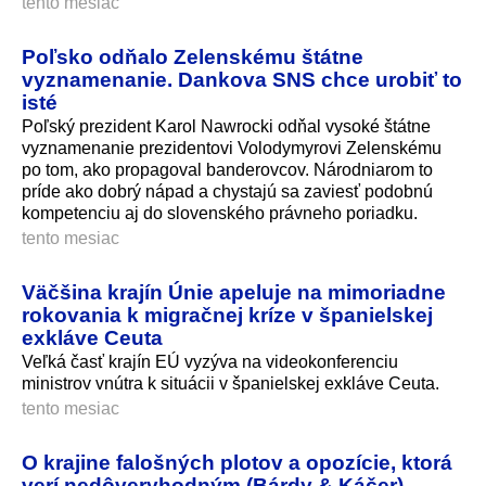
tento mesiac
Poľsko odňalo Zelenskému štátne
vyznamenanie. Dankova SNS chce urobiť to
isté
Poľský prezident Karol Nawrocki odňal vysoké štátne
vyznamenanie prezidentovi Volodymyrovi Zelenskému
po tom, ako propagoval banderovcov. Národniarom to
príde ako dobrý nápad a chystajú sa zaviesť podobnú
kompetenciu aj do slovenského právneho poriadku.
tento mesiac
Väčšina krajín Únie apeluje na mimoriadne
rokovania k migračnej kríze v španielskej
exkláve Ceuta
Veľká časť krajín EÚ vyzýva na videokonferenciu
ministrov vnútra k situácii v španielskej exkláve Ceuta.
tento mesiac
O krajine falošných plotov a opozície, ktorá
verí nedôveryhodným (Bárdy & Káčer)