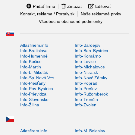
Pridať firmu
Zmazať
Editovať
Kontakt, reklama / Portaly.sk
Naše reklamné prvky
Všeobecné obchodné podmienky
Atlasfiriem.info
Info-Bardejov
Info-Bratislava
Info-Ban. Bystrica
Info-Humenné
Info-Komárno
Info-Košice
Info-Levice
Info-Martin
Info-Michalovce
Info-L. Mikuláš
Info-Nitra.sk
Info-Sp. Nová Ves
Info-Nové Zámky
Info-Piešťany
Info-Poprad
Info-Pov. Bystrica
Info-Prešov
Info-Prievidza
Info-Ružomberok
Info-Slovensko
Info-Trenčín
Info-Žilina
Info-Zvolen
Atlasfirem.info
Info-M. Boleslav