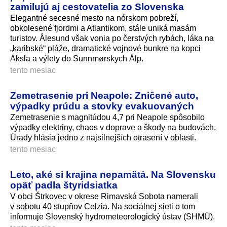
zamilujú aj cestovatelia zo Slovenska
Elegantné secesné mesto na nórskom pobreží,
obkolesené fjordmi a Atlantikom, stále uniká masám
turistov. Ålesund však vonia po čerstvých rybách, láka na
„karibské“ pláže, dramatické vojnové bunkre na kopci
Aksla a výlety do Sunnmørskych Álp.
tento mesiac
Zemetrasenie pri Neapole: Zničené auto,
výpadky prúdu a stovky evakuovaných
Zemetrasenie s magnitúdou 4,7 pri Neapole spôsobilo
výpadky elektriny, chaos v doprave a škody na budovách.
Úrady hlásia jedno z najsilnejších otrasení v oblasti.
tento mesiac
Leto, aké si krajina nepamätá. Na Slovensku
opäť padla štyridsiatka
V obci Štrkovec v okrese Rimavská Sobota namerali
v sobotu 40 stupňov Celzia. Na sociálnej sieti o tom
informuje Slovenský hydrometeorologický ústav (SHMÚ).