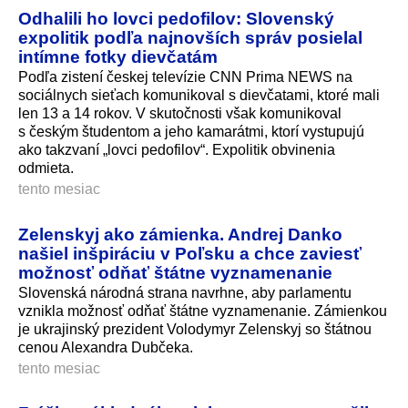
Odhalili ho lovci pedofilov: Slovenský
expolitik podľa najnovších správ posielal
intímne fotky dievčatám
Podľa zistení českej televízie CNN Prima NEWS na
sociálnych sieťach komunikoval s dievčatami, ktoré mali
len 13 a 14 rokov. V skutočnosti však komunikoval
s českým študentom a jeho kamarátmi, ktorí vystupujú
ako takzvaní „lovci pedofilov“. Expolitik obvinenia
odmieta.
tento mesiac
Zelenskyj ako zámienka. Andrej Danko
našiel inšpiráciu v Poľsku a chce zaviesť
možnosť odňať štátne vyznamenanie
Slovenská národná strana navrhne, aby parlamentu
vznikla možnosť odňať štátne vyznamenanie. Zámienkou
je ukrajinský prezident Volodymyr Zelenskyj so štátnou
cenou Alexandra Dubčeka.
tento mesiac