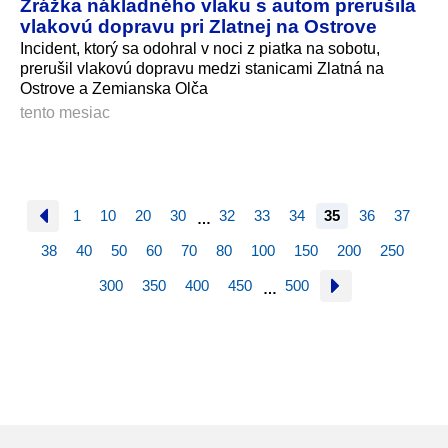
Zrážka nákladného vlaku s autom prerušila
vlakovú dopravu pri Zlatnej na Ostrove
Incident, ktorý sa odohral v noci z piatka na sobotu,
prerušil vlakovú dopravu medzi stanicami Zlatná na
Ostrove a Zemianska Olča
tento mesiac
1
10
20
30
32
33
34
35
36
37
…
38
40
50
60
70
80
100
150
200
250
300
350
400
450
500
…