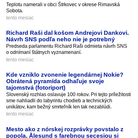
Teplotu namerali v obci Štrkovec v okrese Rimavská
Sobota.
tento mesiac
Richard Raši dal košom Andrejovi Dankovi.
Návrh SNS podľa neho nie je potrebný
Predseda parlamentu Richard Raši odmieta návrh SNS
o odnímaní štátnych vyznamenaní.
tento mesiac
Kde vzniklo zvonenie legendárnej Nokie?
Obrátená pyramída odhaľuje svoje
tajomstvá (fotoriport)
Slovenský rozhlas oslavuje 100 rokov. Pri tejto príležitosti
sme nahliadli do labyrintu chodieb a technických
unikátov, kam bežný smrteľník len tak nezablúdi.
tento mesiac
Mesto ako z nórskej rozprávky povstalo z
popola. Ålesund s farebnou secesiou si