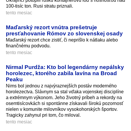
Ukrajinci potopili ruskú kontajnerovú loď s nosnosťou nad
100-tisíc ton. Rusi stratu priznali.
tento mesiac
Maďarský rezort vnútra prešetruje
presťahovanie Rómov zo slovenskej osady
Maďarský rezort chce zistiť, či neprišlo k nátlaku alebo
finančnému podvodu.
tento mesiac
Nirmal Purdža: Kto bol legendárny nepálsky
horolezec, ktorého zabila lavína na Broad
Peaku
Nims bol jednou z najvýraznejších postáv moderného
horolezectva. Slávnym sa stal vďaka vojenskej disciplíne
a extrémnym výkonom. Jeho životný príbeh a rekordy na
osemtisícovkách si spontánne získavali širokú pozornosť
nielen v komunite milovníkov vysokohorských športov.
Tragicky zahynul pri tom, čo miloval.
tento mesiac