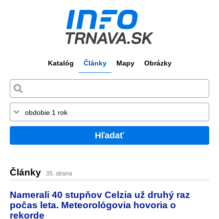
Katalóg
Články
Mapy
Obrázky
Hľadať
Články
35. strana
Namerali 40 stupňov Celzia už druhý raz
počas leta. Meteorológovia hovoria o
rekorde