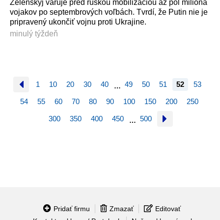
Zelenskyj varuje pred ruskou mobilizáciou až pol milióna
vojakov po septembrových voľbách. Tvrdí, že Putin nie je
pripravený ukončiť vojnu proti Ukrajine.
minulý týždeň
1
10
20
30
40
49
50
51
52
53
…
54
55
60
70
80
90
100
150
200
250
300
350
400
450
500
…
Pridať firmu
Zmazať
Editovať