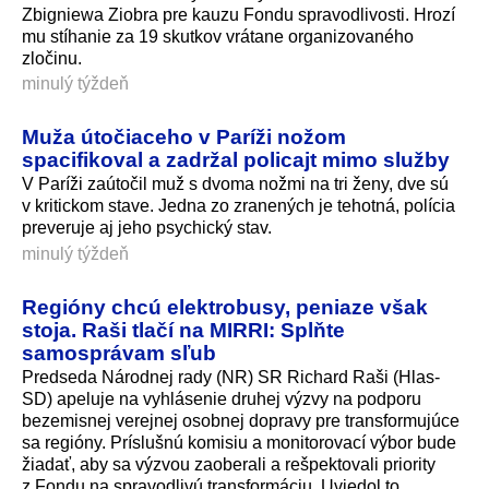
Zbigniewa Ziobra pre kauzu Fondu spravodlivosti. Hrozí
mu stíhanie za 19 skutkov vrátane organizovaného
zločinu.
minulý týždeň
Muža útočiaceho v Paríži nožom
spacifikoval a zadržal policajt mimo služby
V Paríži zaútočil muž s dvoma nožmi na tri ženy, dve sú
v kritickom stave. Jedna zo zranených je tehotná, polícia
preveruje aj jeho psychický stav.
minulý týždeň
Regióny chcú elektrobusy, peniaze však
stoja. Raši tlačí na MIRRI: Splňte
samosprávam sľub
Predseda Národnej rady (NR) SR Richard Raši (Hlas-
SD) apeluje na vyhlásenie druhej výzvy na podporu
bezemisnej verejnej osobnej dopravy pre transformujúce
sa regióny. Príslušnú komisiu a monitorovací výbor bude
žiadať, aby sa výzvou zaoberali a rešpektovali priority
z Fondu na spravodlivú transformáciu. Uviedol to