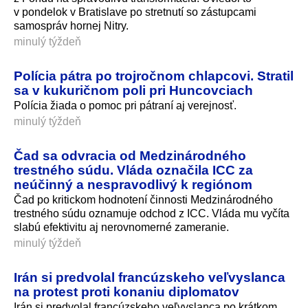
v pondelok v Bratislave po stretnutí so zástupcami
samospráv hornej Nitry.
minulý týždeň
Polícia pátra po trojročnom chlapcovi. Stratil
sa v kukuričnom poli pri Huncovciach
Polícia žiada o pomoc pri pátraní aj verejnosť.
minulý týždeň
Čad sa odvracia od Medzinárodného
trestného súdu. Vláda označila ICC za
neúčinný a nespravodlivý k regiónom
Čad po kritickom hodnotení činnosti Medzinárodného
trestného súdu oznamuje odchod z ICC. Vláda mu vyčíta
slabú efektivitu aj nerovnomerné zameranie.
minulý týždeň
Irán si predvolal francúzskeho veľvyslanca
na protest proti konaniu diplomatov
Irán si predvolal francúzskeho veľvyslanca po krátkom