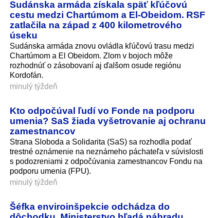
Sudánska armáda získala späť kľúčovú
cestu medzi Chartúmom a El-Obeidom. RSF
zatlačila na západ z 400 kilometrového
úseku
Sudánska armáda znovu ovládla kľúčovú trasu medzi
Chartúmom a El Obeidom. Zlom v bojoch môže
rozhodnúť o zásobovaní aj ďalšom osude regiónu
Kordofán.
minulý týždeň
Kto odpočúval ľudí vo Fonde na podporu
umenia? SaS žiada vyšetrovanie aj ochranu
zamestnancov
Strana Sloboda a Solidarita (SaS) sa rozhodla podať
trestné oznámenie na neznámeho páchateľa v súvislosti
s podozreniami z odpočúvania zamestnancov Fondu na
podporu umenia (FPU).
minulý týždeň
Šéfka enviroinšpekcie odchádza do
dôchodku. Ministerstvo hľadá náhradu