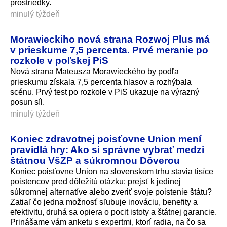
prostriedky.
minulý týždeň
Morawieckiho nová strana Rozwoj Plus má
v prieskume 7,5 percenta. Prvé meranie po
rozkole v poľskej PiS
Nová strana Mateusza Morawieckého by podľa
prieskumu získala 7,5 percenta hlasov a rozhýbala
scénu. Prvý test po rozkole v PiS ukazuje na výrazný
posun síl.
minulý týždeň
Koniec zdravotnej poisťovne Union mení
pravidlá hry: Ako si správne vybrať medzi
štátnou VšZP a súkromnou Dôverou
Koniec poisťovne Union na slovenskom trhu stavia tisíce
poistencov pred dôležitú otázku: prejsť k jedinej
súkromnej alternatíve alebo zveriť svoje poistenie štátu?
Zatiaľ čo jedna možnosť sľubuje inováciu, benefity a
efektivitu, druhá sa opiera o pocit istoty a štátnej garancie.
Prinášame vám anketu s expertmi, ktorí radia, na čo sa