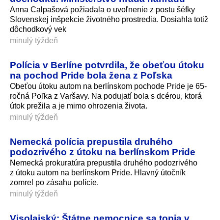
Anna Calpašová požiadala o uvoľnenie z postu šéfky
Slovenskej inšpekcie životného prostredia. Dosiahla totiž
dôchodkový vek
minulý týždeň
Polícia v Berlíne potvrdila, že obeťou útoku
na pochod Pride bola žena z Poľska
Obeťou útoku autom na berlínskom pochode Pride je 65-
ročná Poľka z Varšavy. Na podujatí bola s dcérou, ktorá
útok prežila a je mimo ohrozenia života.
minulý týždeň
Nemecká polícia prepustila druhého
podozrivého z útoku na berlínskom Pride
Nemecká prokuratúra prepustila druhého podozrivého
z útoku autom na berlínskom Pride. Hlavný útočník
zomrel po zásahu polície.
minulý týždeň
Visolajský: Štátne nemocnice sa topia v