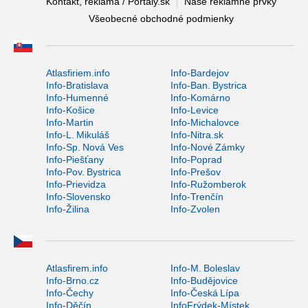
Kontakt, reklama / Portaly.sk
Naše reklamné prvky
Všeobecné obchodné podmienky
Atlasfiriem.info
Info-Bardejov
Info-Bratislava
Info-Ban. Bystrica
Info-Humenné
Info-Komárno
Info-Košice
Info-Levice
Info-Martin
Info-Michalovce
Info-L. Mikuláš
Info-Nitra.sk
Info-Sp. Nová Ves
Info-Nové Zámky
Info-Piešťany
Info-Poprad
Info-Pov. Bystrica
Info-Prešov
Info-Prievidza
Info-Ružomberok
Info-Slovensko
Info-Trenčín
Info-Žilina
Info-Zvolen
Atlasfirem.info
Info-M. Boleslav
Info-Brno.cz
Info-Budějovice
Info-Čechy
Info-Česká Lípa
Info-Děčín
InfoFrýdek-Místek