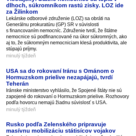
dlhoch, súkromníkom rastú zisky. LOZ ide
za Žilinkom
Lekárske odborové združenie (LOZ) sa obráti na
Generálnu prokuratúru (GP) SR v súvislosti
s financovaním nemocníc. Združenie tvrdí, že štátne
nemocnice sú podfinancované na úkor súkromných, ako
aj to, že súkromným nemocniciam klesá produktivita, ale
stúpajú príjmy.
minulý týždeň
USA sa do rokovaní Iránu s Ománom o
Hormuzskom prielive nezapájajú, tvrdí
Teherán
Iránske ministerstvo vyhlásilo, že Spojené štáty nie sú
zapojené do rokovaní o Hormuzskom prielive. Rozhovory
podľa hovorcu nemajú žiadnu súvislosť s USA.
minulý týždeň
Rusko podľa Zelenského pripravuje
masívnu mobilizáciu státisícov vojakov