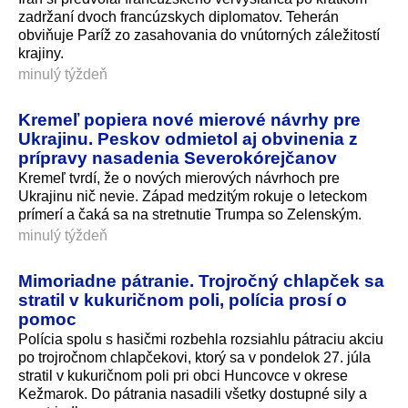
zadržaní dvoch francúzskych diplomatov. Teherán
obviňuje Paríž zo zasahovania do vnútorných záležitostí
krajiny.
minulý týždeň
Kremeľ popiera nové mierové návrhy pre
Ukrajinu. Peskov odmietol aj obvinenia z
prípravy nasadenia Severokórejčanov
Kremeľ tvrdí, že o nových mierových návrhoch pre
Ukrajinu nič nevie. Západ medzitým rokuje o leteckom
prímerí a čaká sa na stretnutie Trumpa so Zelenským.
minulý týždeň
Mimoriadne pátranie. Trojročný chlapček sa
stratil v kukuričnom poli, polícia prosí o
pomoc
Polícia spolu s hasičmi rozbehla rozsiahlu pátraciu akciu
po trojročnom chlapčekovi, ktorý sa v pondelok 27. júla
stratil v kukuričnom poli pri obci Huncovce v okrese
Kežmarok. Do pátrania nasadili všetky dostupné sily a