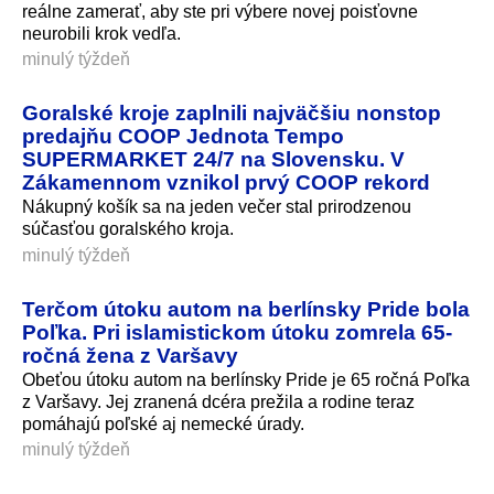
reálne zamerať, aby ste pri výbere novej poisťovne
neurobili krok vedľa.
minulý týždeň
Goralské kroje zaplnili najväčšiu nonstop
predajňu COOP Jednota Tempo
SUPERMARKET 24/7 na Slovensku. V
Zákamennom vznikol prvý COOP rekord
Nákupný košík sa na jeden večer stal prirodzenou
súčasťou goralského kroja.
minulý týždeň
Terčom útoku autom na berlínsky Pride bola
Poľka. Pri islamistickom útoku zomrela 65-
ročná žena z Varšavy
Obeťou útoku autom na berlínsky Pride je 65 ročná Poľka
z Varšavy. Jej zranená dcéra prežila a rodine teraz
pomáhajú poľské aj nemecké úrady.
minulý týždeň