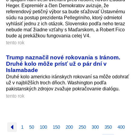
Heger. Expremiér a člen Demokratov avizuje, že
referendový petičný výbor sa bude sťažovať Ústavnému
súdu na postup prezidenta Pellegriniho, ktorý odmietol
vyhlásiť jednu z ich otázok. Slovensko podľa neho teraz
nebude mať žiadne vzťahy s Maďarskom, a Robert Fico
bude aj prekážkou fungovania celej V4.
tento rok
Trump naznačil nové rokovania s Iránom.
Druhé kolo môže prísť už o pár dní v
Islamabade
Druhé kolo americko iránskych rokovaní sa môže odohrať
už v najbližších troch dňoch. Washington podľa
pakistanských zdrojov zvažuje pokračovanie dialógu.
tento rok
1
50
100
150
200
250
300
350
400