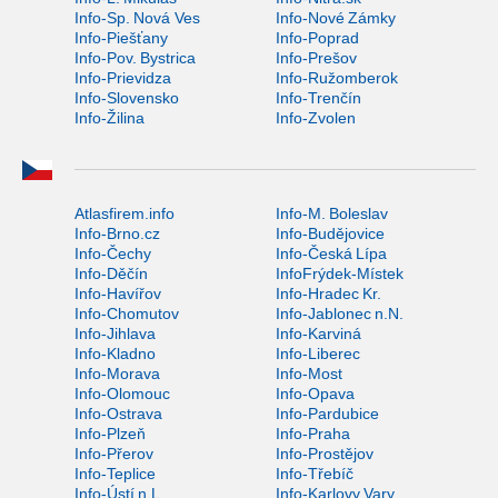
Info-Sp. Nová Ves
Info-Nové Zámky
Info-Piešťany
Info-Poprad
Info-Pov. Bystrica
Info-Prešov
Info-Prievidza
Info-Ružomberok
Info-Slovensko
Info-Trenčín
Info-Žilina
Info-Zvolen
Atlasfirem.info
Info-M. Boleslav
Info-Brno.cz
Info-Budějovice
Info-Čechy
Info-Česká Lípa
Info-Děčín
InfoFrýdek-Místek
Info-Havířov
Info-Hradec Kr.
Info-Chomutov
Info-Jablonec n.N.
Info-Jihlava
Info-Karviná
Info-Kladno
Info-Liberec
Info-Morava
Info-Most
Info-Olomouc
Info-Opava
Info-Ostrava
Info-Pardubice
Info-Plzeň
Info-Praha
Info-Přerov
Info-Prostějov
Info-Teplice
Info-Třebíč
Info-Ústí n.L.
Info-Karlovy Vary