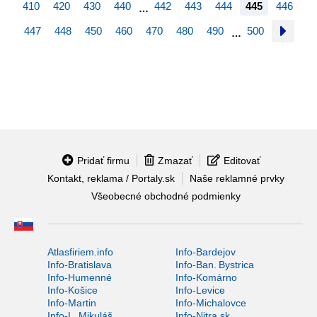
410
420
430
440
442
443
444
445
446
…
447
448
450
460
470
480
490
500
…
Pridať firmu
Zmazať
Editovať
Kontakt, reklama / Portaly.sk
Naše reklamné prvky
Všeobecné obchodné podmienky
Atlasfiriem.info
Info-Bardejov
Info-Bratislava
Info-Ban. Bystrica
Info-Humenné
Info-Komárno
Info-Košice
Info-Levice
Info-Martin
Info-Michalovce
Info-L. Mikuláš
Info-Nitra.sk