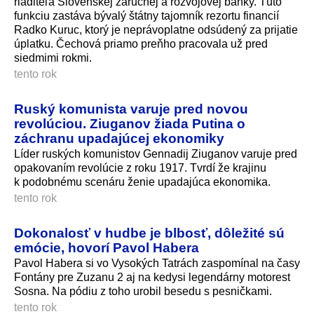
riaditeľa Slovenskej záručnej a rozvojovej banky. Túto
funkciu zastáva bývalý štátny tajomník rezortu financií
Radko Kuruc, ktorý je neprávoplatne odsúdený za prijatie
úplatku. Čechová priamo preňho pracovala už pred
siedmimi rokmi.
tento rok
Ruský komunista varuje pred novou
revolúciou. Ziuganov žiada Putina o
záchranu upadajúcej ekonomiky
Líder ruských komunistov Gennadij Ziuganov varuje pred
opakovaním revolúcie z roku 1917. Tvrdí že krajinu
k podobnému scenáru ženie upadajúca ekonomika.
tento rok
Dokonalosť v hudbe je blbosť, dôležité sú
emócie, hovorí Pavol Habera
Pavol Habera si vo Vysokých Tatrách zaspomínal na časy
Fontány pre Zuzanu 2 aj na kedysi legendárny motorest
Sosna. Na pódiu z toho urobil besedu s pesničkami.
tento rok