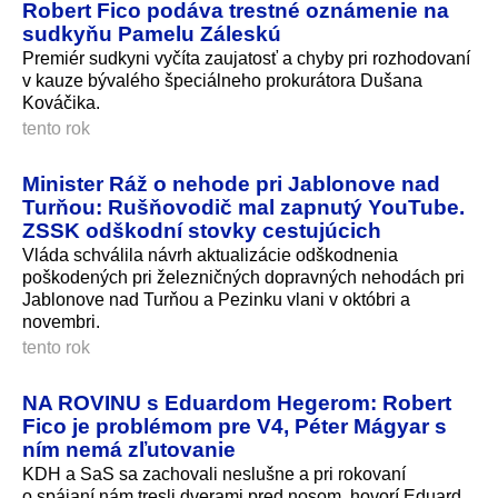
Robert Fico podáva trestné oznámenie na
sudkyňu Pamelu Záleskú
Premiér sudkyni vyčíta zaujatosť a chyby pri rozhodovaní
v kauze bývalého špeciálneho prokurátora Dušana
Kováčika.
tento rok
Minister Ráž o nehode pri Jablonove nad
Turňou: Rušňovodič mal zapnutý YouTube.
ZSSK odškodní stovky cestujúcich
Vláda schválila návrh aktualizácie odškodnenia
poškodených pri železničných dopravných nehodách pri
Jablonove nad Turňou a Pezinku vlani v októbri a
novembri.
tento rok
NA ROVINU s Eduardom Hegerom: Robert
Fico je problémom pre V4, Péter Mágyar s
ním nemá zľutovanie
KDH a SaS sa zachovali neslušne a pri rokovaní
o spájaní nám tresli dverami pred nosom, hovorí Eduard