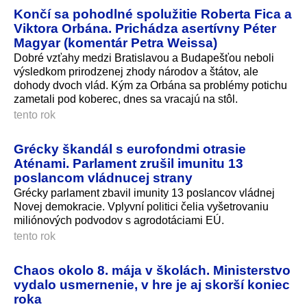
Končí sa pohodlné spolužitie Roberta Fica a
Viktora Orbána. Prichádza asertívny Péter
Magyar (komentár Petra Weissa)
Dobré vzťahy medzi Bratislavou a Budapešťou neboli
výsledkom prirodzenej zhody národov a štátov, ale
dohody dvoch vlád. Kým za Orbána sa problémy potichu
zametali pod koberec, dnes sa vracajú na stôl.
tento rok
Grécky škandál s eurofondmi otrasie
Aténami. Parlament zrušil imunitu 13
poslancom vládnucej strany
Grécky parlament zbavil imunity 13 poslancov vládnej
Novej demokracie. Vplyvní politici čelia vyšetrovaniu
miliónových podvodov s agrodotáciami EÚ.
tento rok
Chaos okolo 8. mája v školách. Ministerstvo
vydalo usmernenie, v hre je aj skorší koniec
roka