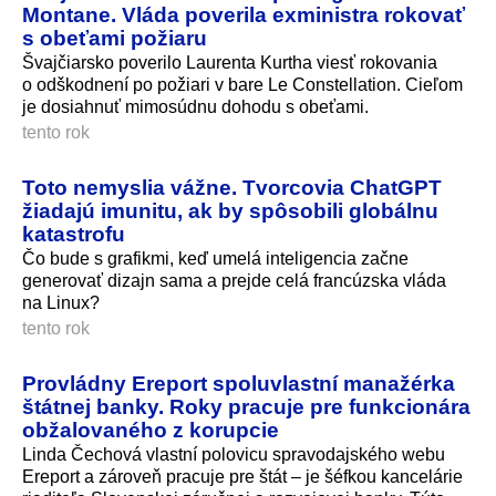
Montane. Vláda poverila exministra rokovať
s obeťami požiaru
Švajčiarsko poverilo Laurenta Kurtha viesť rokovania
o odškodnení po požiari v bare Le Constellation. Cieľom
je dosiahnuť mimosúdnu dohodu s obeťami.
tento rok
Toto nemyslia vážne. Tvorcovia ChatGPT
žiadajú imunitu, ak by spôsobili globálnu
katastrofu
Čo bude s grafikmi, keď umelá inteligencia začne
generovať dizajn sama a prejde celá francúzska vláda
na Linux?
tento rok
Provládny Ereport spoluvlastní manažérka
štátnej banky. Roky pracuje pre funkcionára
obžalovaného z korupcie
Linda Čechová vlastní polovicu spravodajského webu
Ereport a zároveň pracuje pre štát – je šéfkou kancelárie