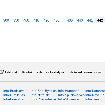
300
350
400
410
420
430
439
440
441
442
…
Editovať
Kontakt, reklama / Portaly.sk
Naše reklamné prvky
Info-Bratislava
Info-Ban. Bystrica
Info-Humenné
Info-Komárn
Info-L. Mikuláš
Info-Nitra.sk
Info-Sp. Nová Ves
Info-Nové Z
Info-Prievidza
Info-Ružomberok
Info-Slovensko
Info-Trenčín