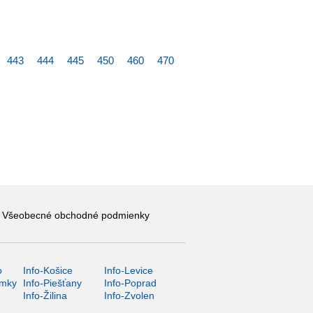
443
444
445
450
460
470
Všeobecné obchodné podmienky
o
Info-Košice
Info-Levice
ámky
Info-Piešťany
Info-Poprad
Info-Žilina
Info-Zvolen