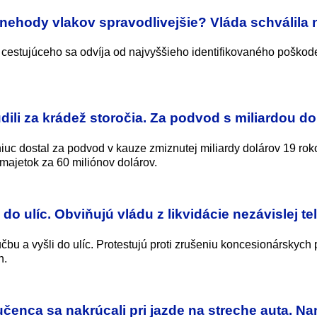
nehody vlakov spravodlivejšie? Vláda schválila
estujúceho sa odvíja od najvyššieho identifikovaného poškod
li za krádež storočia. Za podvod s miliardou do
iuc dostal za podvod v kauze zmiznutej miliardy dolárov 19 rok
majetok za 60 miliónov dolárov.
 do ulíc. Obviňujú vládu z likvidácie nezávislej te
čbu a vyšli do ulíc. Protestujú proti zrušeniu koncesionárskych
h.
učenca sa nakrúcali pri jazde na streche auta. N