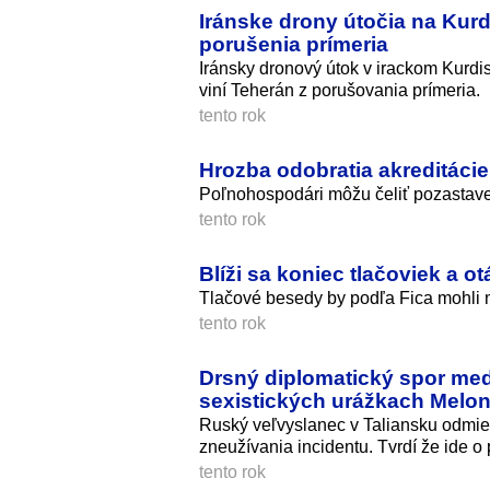
Iránske drony útočia na Kurd
porušenia prímeria
Iránsky dronový útok v irackom Kurdis
viní Teherán z porušovania prímeria.
tento rok
Hrozba odobratia akreditáci
Poľnohospodári môžu čeliť pozastaven
tento rok
Blíži sa koniec tlačoviek a 
Tlačové besedy by podľa Fica mohli n
tento rok
Drsný diplomatický spor med
sexistických urážkach Melon
Ruský veľvyslanec v Taliansku odmiet
zneužívania incidentu. Tvrdí že ide o
tento rok