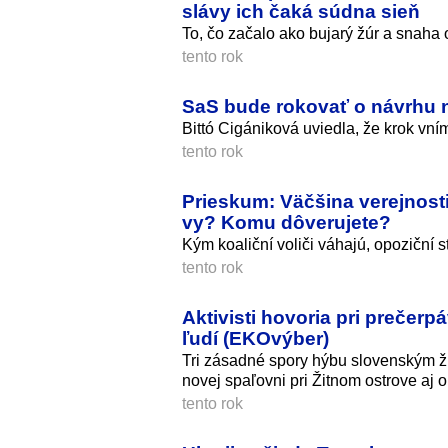
slávy ich čaká súdna sieň
To, čo začalo ako bujarý žúr a snaha o
tento rok
SaS bude rokovať o návrhu n
Bittó Cigániková uviedla, že krok vní
tento rok
Prieskum: Väčšina verejnosti
vy? Komu dôverujete?
Kým koaliční voliči váhajú, opoziční st
tento rok
Aktivisti hovoria pri prečerpá
ľudí (EKOvýber)
Tri zásadné spory hýbu slovenským ži
novej spaľovni pri Žitnom ostrove aj 
tento rok