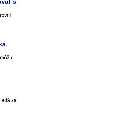
ovať s
rovni
ka
a môžu
kladá za