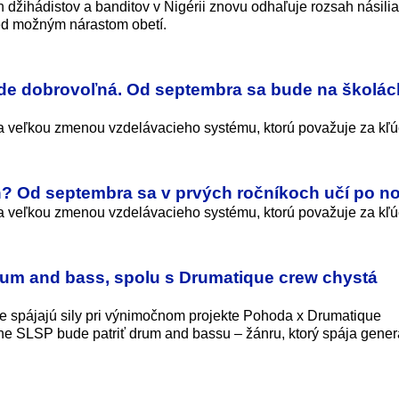
 džihádistov a banditov v Nigérii znovu odhaľuje rozsah násilia
d možným nárastom obetí.
de dobrovoľná. Od septembra sa bude na školác
ra veľkou zmenou vzdelávacieho systému, ktorú považuje za kľú
h? Od septembra sa v prvých ročníkoch učí po 
ra veľkou zmenou vzdelávacieho systému, ktorú považuje za kľú
rum and bass, spolu s Drumatique crew chystá
e spájajú sily pri výnimočnom projekte Pohoda x Drumatique
éne SLSP bude patriť drum and bassu – žánru, ktorý spája gener