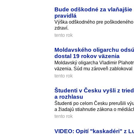
Bude odškodné za vlaňajšie 
pravidlá
Výška odškodného pre poškodeného c
zdraví.
tento rok
Moldavského oligarchu odsúdi
dostal 19 rokov väzenia
Moldavský oligarcha Vladimir Plahotn
väzenia. Súd mu zároveň zablokoval 
tento rok
Študenti v Česku vyšli z tried
a rozhlasu
Študenti po celom Česku prerušili výu
a žiadajú stiahnutie zákona o médiác
tento rok
VIDEO: Opití "kaskadéri" z L