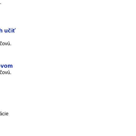
.
h učiť
čovú.
novom
čovú.
ácie