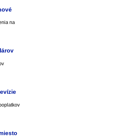
 nové
enia na
lárov
ov
levízie
 poplatkov
amiesto