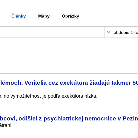
Články
Mapy
Obrázky
émoch. Veritelia cez exekútora žiadajú takmer 5
o, no vymožiteľnosť je podľa exekútora nízka.
ubcovi, odišiel z psychiatrickej nemocnice v Pezi
traní.