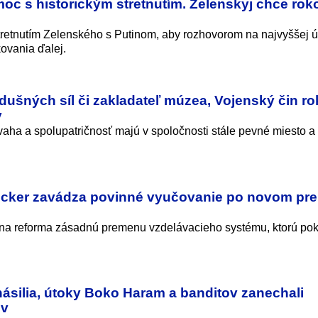
oc s historickým stretnutím. Zelenskyj chce rok
tretnutím Zelenského s Putinom, aby rozhovorom na najvyššej ú
ovania ďalej.
dušných síl či zakladateľ múzea, Vojenský čin ro
v
aha a spolupatričnosť majú v spoločnosti stále pevné miesto 
ucker zavádza povinné vyučovanie po novom pre
rna reforma zásadnú premenu vzdelávacieho systému, ktorú po
 násilia, útoky Boko Haram a banditov zanechali
ov