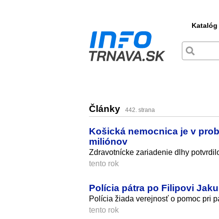
Katalóg
Články
442. strana
Košická nemocnica je v probl
miliónov
Zdravotnícke zariadenie dlhy potvrdil
tento rok
Polícia pátra po Filipovi Jak
Polícia žiada verejnosť o pomoc pri pá
tento rok