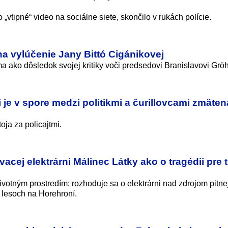
 „vtipné“ video na sociálne siete, skončilo v rukách polície.
a vylúčenie Jany Bittó Cigánikovej
ma ako dôsledok svojej kritiky voči predsedovi Branislavovi Gröh
 je v spore medzi politikmi a čurillovcami zmäten
oja za policajtmi.
vacej elektrárni Málinec Látky ako o tragédii pre t
votným prostredím: rozhoduje sa o elektrárni nad zdrojom pitne
o lesoch na Horehroní.