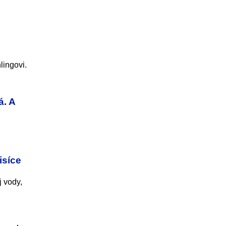
lingovi.
á. A
isíce
j vody,