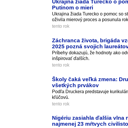
Ukrajina žiada Turecko o pom
Putinom o mieri
Ukrajina žiada Turecko o pomoc so s
oživila mierový proces a posunula rok
tento rok
Záchranca života, brigáda vz
2025 pozná svojich laureáto
Príbehy dokazujú, že hodnoty ako odv
inšpirovať ďalších.
tento rok
Školy čaká veľká zmena: Dr
všetkých prvákov
Podľa Druckera predstavuje kurikulá
kľúčovú.
tento rok
Nigériu zasiahla ďalšia vlna
najmenej 23 mŕtvych civilist