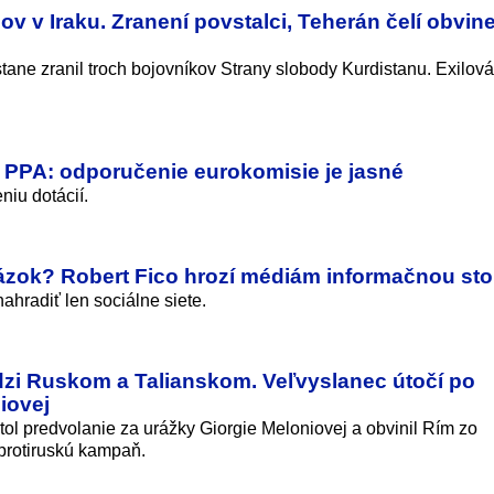
ov v Iraku. Zranení povstalci, Teherán čelí obvin
tane zranil troch bojovníkov Strany slobody Kurdistanu. Exilová
e PPA: odporučenie eurokomisie je jasné
iu dotácií.
otázok? Robert Fico hrozí médiám informačnou st
ahradiť len sociálne siete.
zi Ruskom a Talianskom. Veľvyslanec útočí po
iovej
ol predvolanie za urážky Giorgie Meloniovej a obvinil Rím zo
 protiruskú kampaň.