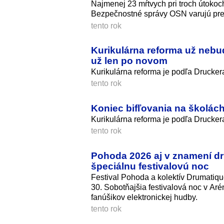
Najmenej 23 mŕtvych pri troch útokoch
Bezpečnostné správy OSN varujú pre
tento rok
Kurikulárna reforma už nebu
už len po novom
Kurikulárna reforma je podľa Drucke
tento rok
Koniec bifľovania na školác
Kurikulárna reforma je podľa Drucke
tento rok
Pohoda 2026 aj v znamení d
špeciálnu festivalovú noc
Festival Pohoda a kolektív Drumatiqu
30. Sobotňajšia festivalová noc v Ar
fanúšikov elektronickej hud­by.
tento rok