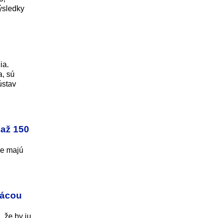
ýsledky
ia.
a, sú
ústav
 až 150
je majú
rácou
 že by ju