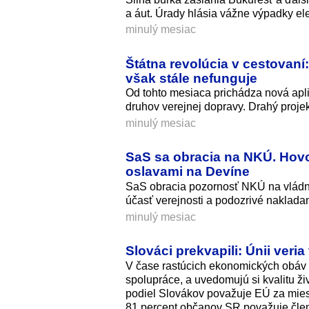
a áut. Úrady hlásia vážne výpadky ele
minulý mesiac
Štátna revolúcia v cestovaní
však stále nefunguje
Od tohto mesiaca prichádza nová aplik
druhov verejnej dopravy. Drahý proje
minulý mesiac
SaS sa obracia na NKÚ. Hov
oslavami na Devíne
SaS obracia pozornosť NKÚ na vládne 
účasť verejnosti a podozrivé naklada
minulý mesiac
Slováci prekvapili: Únii veri
V čase rastúcich ekonomických obáv 
spolupráce, a uvedomujú si kvalitu živ
podiel Slovákov považuje EÚ za miest
81 percent občanov SR považuje členst