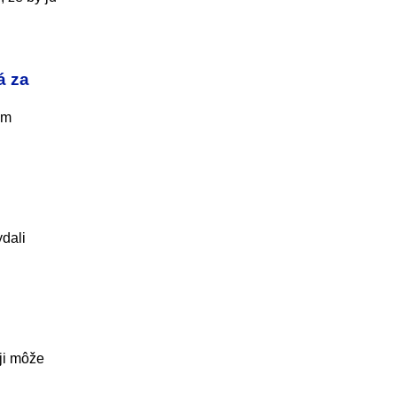
á za
om
dali
ji môže