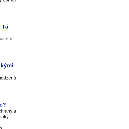
. Tá
viacero
skými
bmedzenú
ac?
chrany a
vnaký
a
o,