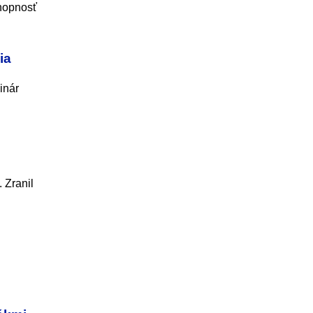
op­nosť
ia
inár
 Zranil