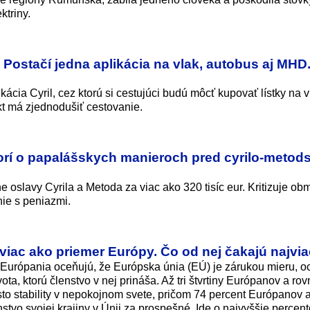
ktriny.
: Postačí jedna aplikácia na vlak, autobus aj MHD
ácia Cyril, cez ktorú si cestujúci budú môcť kupovať lístky na 
kt má zjednodušiť cestovanie.
orí o papalášskych manieroch pred cyrilo-metod
oslavy Cyrila a Metoda za viac ako 320 tisíc eur. Kritizuje o
nie s peniazmi.
a viac ako priemer Európy. Čo od nej čakajú najvi
Európania oceňujú, že Európska únia (EÚ) je zárukou mieru, o
ota, ktorú členstvo v nej prináša. Až tri štvrtiny Európanov a ro
o stability v nepokojnom svete, pričom 74 percent Európanov 
vo svojej krajiny v Únii za prospešné. Ide o najvyššie percent