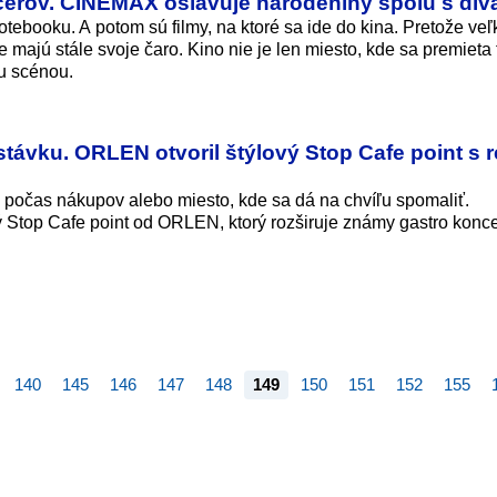
čerov. CINEMAX oslavuje narodeniny spolu s div
otebooku. A potom sú filmy, na ktoré sa ide do kina. Pretože veľ
 majú stále svoje čaro. Kino nie je len miesto, kde sa premieta f
ou scénou.
ávku. ORLEN otvoril štýlový Stop Cafe point s r
k počas nákupov alebo miesto, kde sa dá na chvíľu spomaliť.
ý Stop Cafe point od ORLEN, ktorý rozširuje známy gastro konce
140
145
146
147
148
149
150
151
152
155