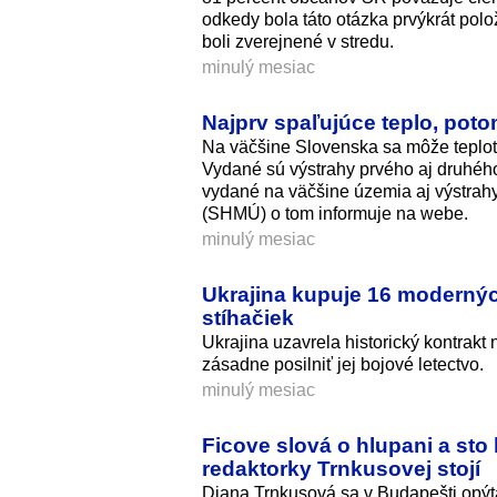
odkedy bola táto otázka prvýkrát pol
boli zverejnené v stredu.
minulý mesiac
Najprv spaľujúce teplo, poto
Na väčšine Slovenska sa môže teplot
Vydané sú výstrahy prvého aj druhéh
vydané na väčšine územia aj výstrah
(SHMÚ) o tom informuje na webe.
minulý mesiac
Ukrajina kupuje 16 moderných 
stíhačiek
Ukrajina uzavrela historický kontrakt
zásadne posilniť jej bojové letectvo.
minulý mesiac
Ficove slová o hlupani a sto
redaktorky Trnkusovej stojí
Diana Trnkusová sa v Budapešti opýta