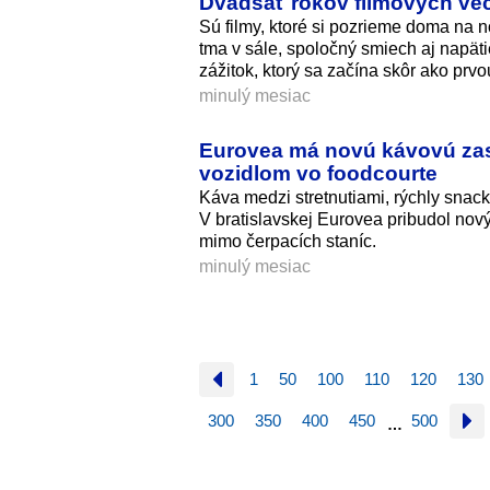
Dvadsať rokov filmových ve
Sú filmy, ktoré si pozrieme doma na n
tma v sále, spoločný smiech aj napätie
zážitok, ktorý sa začína skôr ako prv
minulý mesiac
Eurovea má novú kávovú zast
vozidlom vo foodcourte
Káva medzi stretnutiami, rýchly snac
V bratislavskej Eurovea pribudol nov
mimo čerpacích staníc.
minulý mesiac
1
50
100
110
120
130
300
350
400
450
500
…