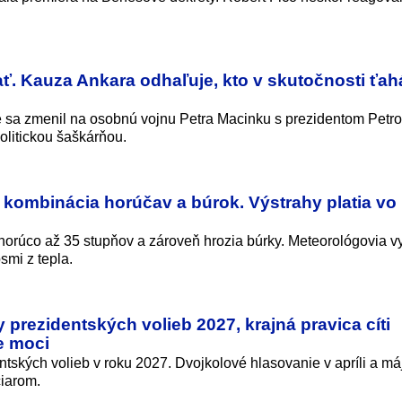
ť. Kauza Ankara odhaľuje, kto v skutočnosti ťah
 sa zmenil na osobnú vojnu Petra Macinku s prezidentom Petr
olitickou šaškárňou.
ombinácia horúčav a búrok. Výstrahy platia vo
orúco až 35 stupňov a zároveň hrozia búrky. Meteorológovia vy
smi z tepla.
rezidentských volieb 2027, krajná pravica cíti
e moci
tských volieb v roku 2027. Dvojkolové hlasovanie v apríli a má
čiarom.