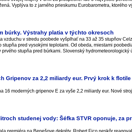
ožená. Vyplýva to z jarného prieskumu Eurobarometra, ktorého v
m búrky. Výstrahy platia v týchto okresoch
a vzduchu v stredu poobede vyšplhať na 33 až 35 stupňov Celz
o stupňa pred vysokými teplotami. Od obeda, miestami poobedi
y prvého stupňa pred búrkami. Slovenský hydrometeorologický 
Gripenov za 2,2 miliardy eur. Prvý krok k flotile
 na 16 moderných gripenov E za vyše 2,2 miliardy eur. Nové stro
 litroch studenej vody: Šéfka STVR oponuje, za p
la premiéra na Benešove dekréty. Robert Fico neskôr reagoval,