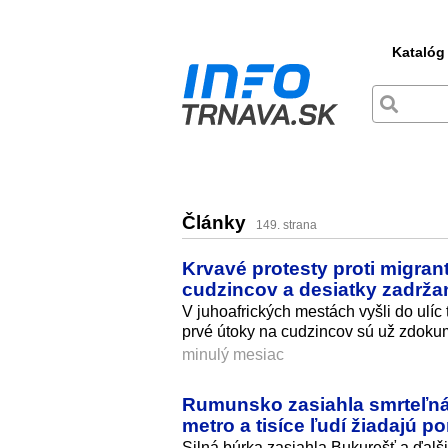
Katalóg
Články
149. strana
Krvavé protesty proti migran
cudzincov a desiatky zadrž
V juhoafrických mestách vyšli do ulíc
prvé útoky na cudzincov sú už zdok
minulý mesiac
Rumunsko zasiahla smrteľná 
metro a tisíce ľudí žiadajú 
Silná búrka zasiahla Bukurešť a ďal