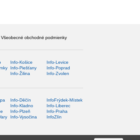
Všeobecné obchodné podmienky
o
Info-Košice
Info-Levice
ámky
Info-Piešťany
Info-Poprad
Info-Žilina
Info-Zvolen
ípa
Info-Děčín
InfoFrýdek-Místek
Info-Kladno
Info-Liberec
ce
Info-Plzeň
Info-Praha
Vary
Info-Vysočina
InfoZlín