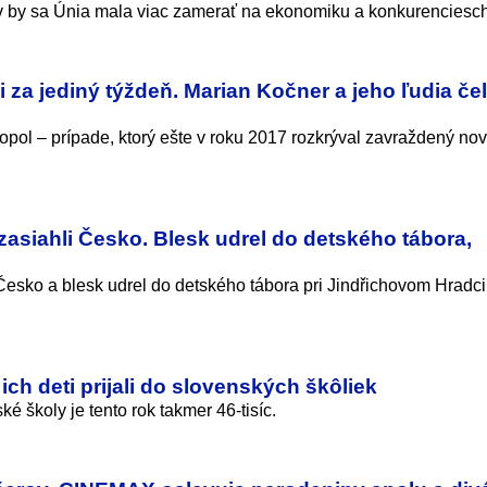
 by sa Únia mala viac zamerať na ekonomiku a konkurenciesch
i za jediný týždeň. Marian Kočner a jeho ľudia čel
pol – prípade, ktorý ešte v roku 2017 rozkrýval zavraždený nov
zasiahli Česko. Blesk udrel do detského tábora,
Česko a blesk udrel do detského tábora pri Jindřichovom Hradci.
ich deti prijali do slovenských škôliek
ké školy je tento rok takmer 46-tisíc.