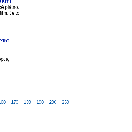
ákmi
ké plátno,
ilm. Je to
etro
pt aj
160
170
180
190
200
250