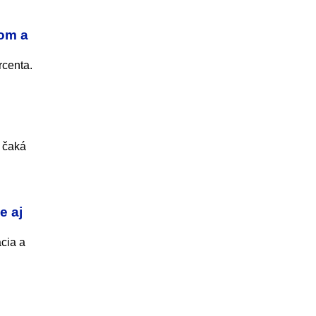
nom a
rcenta.
o čaká
e aj
cia a