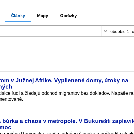
Články
Mapy
Obrázky
tom v Južnej Afrike. Vyplienené domy, útoky na
aných
 tisíce ľudí a žiadajú odchod migrantov bez dokladov. Napätie ra
umentované.
búrka a chaos v metropole. V Bukurešti zaplavil
pomoc
šie regióny Rumunska, zabila jedného človeka a poškodila stov