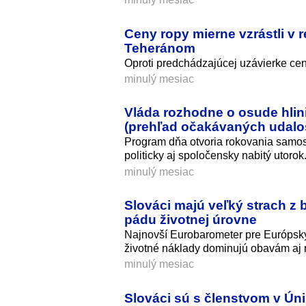
Ceny ropy mierne vzrástli v
Teheránom
Oproti predchádzajúcej uzávierke cen
minulý mesiac
Vláda rozhodne o osude hlin
(prehľad očakávaných udalos
Program dňa otvoria rokovania samosp
politicky aj spoločensky nabitý utorok
minulý mesiac
Slováci majú veľký strach z 
pádu životnej úrovne
Najnovší Eurobarometer pre Európsky 
životné náklady dominujú obavám aj 
minulý mesiac
Slováci sú s členstvom v Úni