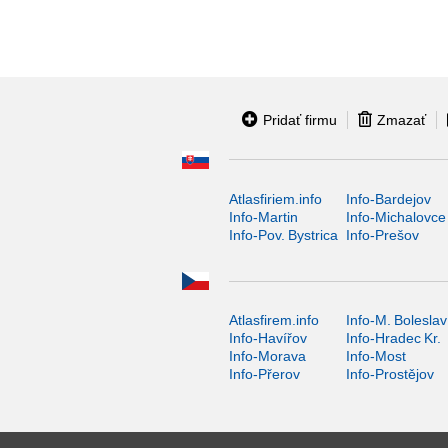
Pridať firmu
Zmazať
Atlasfiriem.info
Info-Bardejov
Info-Martin
Info-Michalovce
Info-Pov. Bystrica
Info-Prešov
Atlasfirem.info
Info-M. Boleslav
Info-Havířov
Info-Hradec Kr.
Info-Morava
Info-Most
Info-Přerov
Info-Prostějov