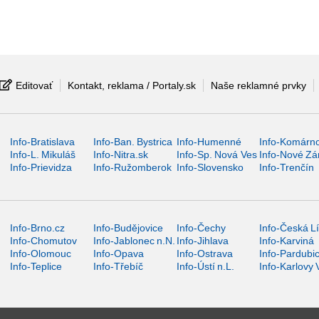
Editovať
Kontakt, reklama / Portaly.sk
Naše reklamné prvky
Info-Bratislava
Info-Ban. Bystrica
Info-Humenné
Info-Komárn
Info-L. Mikuláš
Info-Nitra.sk
Info-Sp. Nová Ves
Info-Nové Z
Info-Prievidza
Info-Ružomberok
Info-Slovensko
Info-Trenčín
Info-Brno.cz
Info-Budějovice
Info-Čechy
Info-Česká L
Info-Chomutov
Info-Jablonec n.N.
Info-Jihlava
Info-Karviná
Info-Olomouc
Info-Opava
Info-Ostrava
Info-Pardubi
Info-Teplice
Info-Třebíč
Info-Ústí n.L.
Info-Karlovy 