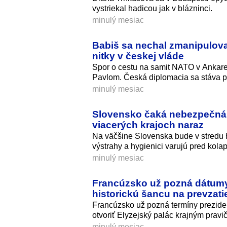
vystriekal hadicou jak v blázninci.
minulý mesiac
Babiš sa nechal zmanipulova
nitky v českej vláde
Spor o cestu na samit NATO v Ankare
Pavlom. Česká diplomacia sa stáva p
minulý mesiac
Slovensko čaká nebezpečná k
viacerých krajoch naraz
Na väčšine Slovenska bude v stredu h
výstrahy a hygienici varujú pred kolap
minulý mesiac
Francúzsko už pozná dátumy p
historickú šancu na prevzati
Francúzsko už pozná termíny preziden
otvoriť Elyzejský palác krajným pravi
minulý mesiac