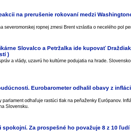
 reakcii na prerušenie rokovaní medzi Washingto
a severomorskej ropnej zmesi Brent vzrástla o necelého pol pe
ikárne Slovalco a Petržalka ide kupovať Draždiak
tí )
ráv a vlády, uzavrú ho kultúrne podujatia na hrade. Slovensk
.
budúcnosti. Eurobarometer odhalil obavy z infláci
parlament odhaľuje rastúci tlak na peňaženky Európanov. Inflá
na Slovensku.
i spokojní. Za prospešné ho považuje 8 z 10 ľudí