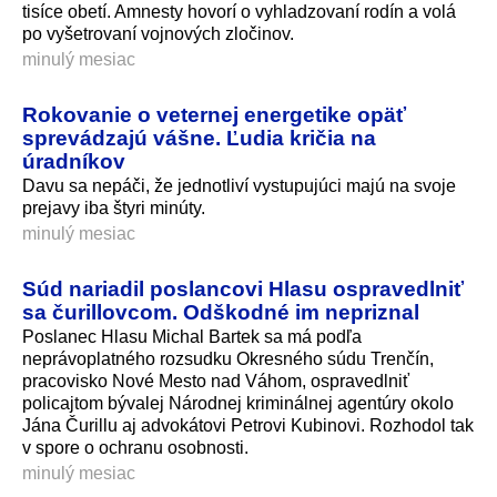
tisíce obetí. Amnesty hovorí o vyhladzovaní rodín a volá
po vyšetrovaní vojnových zločinov.
minulý mesiac
Rokovanie o veternej energetike opäť
sprevádzajú vášne. Ľudia kričia na
úradníkov
Davu sa nepáči, že jednotliví vystupujúci majú na svoje
prejavy iba štyri minúty.
minulý mesiac
Súd nariadil poslancovi Hlasu ospravedlniť
sa čurillovcom. Odškodné im nepriznal
Poslanec Hlasu Michal Bartek sa má podľa
neprávoplatného rozsudku Okresného súdu Trenčín,
pracovisko Nové Mesto nad Váhom, ospravedlniť
policajtom bývalej Národnej kriminálnej agentúry okolo
Jána Čurillu aj advokátovi Petrovi Kubinovi. Rozhodol tak
v spore o ochranu osobnosti.
minulý mesiac