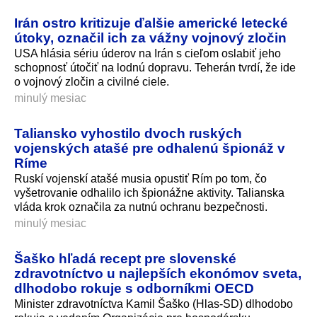
Irán ostro kritizuje ďalšie americké letecké
útoky, označil ich za vážny vojnový zločin
USA hlásia sériu úderov na Irán s cieľom oslabiť jeho
schopnosť útočiť na lodnú dopravu. Teherán tvrdí, že ide
o vojnový zločin a civilné ciele.
minulý mesiac
Taliansko vyhostilo dvoch ruských
vojenských atašé pre odhalenú špionáž v
Ríme
Ruskí vojenskí atašé musia opustiť Rím po tom, čo
vyšetrovanie odhalilo ich špionážne aktivity. Talianska
vláda krok označila za nutnú ochranu bezpečnosti.
minulý mesiac
Šaško hľadá recept pre slovenské
zdravotníctvo u najlepších ekonómov sveta,
dlhodobo rokuje s odborníkmi OECD
Minister zdravotníctva Kamil Šaško (Hlas-SD) dlhodobo