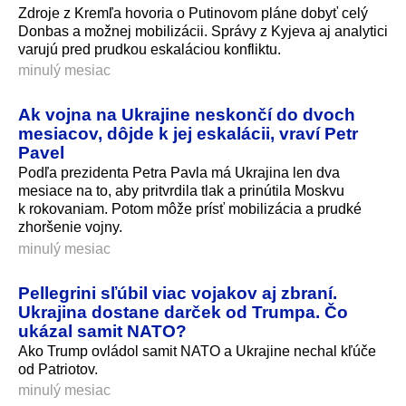
Zdroje z Kremľa hovoria o Putinovom pláne dobyť celý
Donbas a možnej mobilizácii. Správy z Kyjeva aj analytici
varujú pred prudkou eskaláciou konfliktu.
minulý mesiac
Ak vojna na Ukrajine neskončí do dvoch
mesiacov, dôjde k jej eskalácii, vraví Petr
Pavel
Podľa prezidenta Petra Pavla má Ukrajina len dva
mesiace na to, aby pritvrdila tlak a prinútila Moskvu
k rokovaniam. Potom môže prísť mobilizácia a prudké
zhoršenie vojny.
minulý mesiac
Pellegrini sľúbil viac vojakov aj zbraní.
Ukrajina dostane darček od Trumpa. Čo
ukázal samit NATO?
Ako Trump ovládol samit NATO a Ukrajine nechal kľúče
od Patriotov.
minulý mesiac