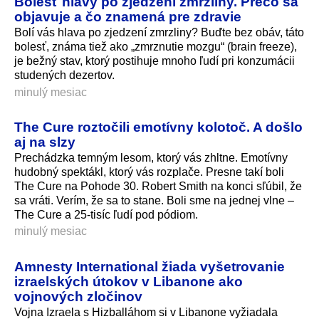
Bolesť hlavy po zjedzení zmrzliny. Prečo sa
objavuje a čo znamená pre zdravie
Bolí vás hlava po zjedzení zmrzliny? Buďte bez obáv, táto
bolesť, známa tiež ako „zmrznutie mozgu“ (brain freeze),
je bežný stav, ktorý postihuje mnoho ľudí pri konzumácii
studených dezertov.
minulý mesiac
The Cure roztočili emotívny kolotoč. A došlo
aj na slzy
Prechádzka temným lesom, ktorý vás zhltne. Emotívny
hudobný spektákl, ktorý vás rozplače. Presne takí boli
The Cure na Pohode 30. Robert Smith na konci sľúbil, že
sa vráti. Verím, že sa to stane. Boli sme na jednej vlne –
The Cure a 25-tisíc ľudí pod pódiom.
minulý mesiac
Amnesty International žiada vyšetrovanie
izraelských útokov v Libanone ako
vojnových zločinov
Vojna Izraela s Hizballáhom si v Libanone vyžiadala