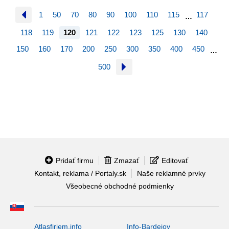
1
50
70
80
90
100
110
115
117
…
118
119
120
121
122
123
125
130
140
150
160
170
200
250
300
350
400
450
…
500
Pridať firmu
Zmazať
Editovať
Kontakt, reklama / Portaly.sk
Naše reklamné prvky
Všeobecné obchodné podmienky
Atlasfiriem.info
Info-Bardejov