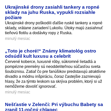
Ukrajinské drony zasiahli tankery a ropné
sklady na juhu Ruska, vypukli rozsiahle
požiare
Ukrajinské drony poškodili ďalšie ruské tankery a ropné
sklady, vrátane zariadení Lukoilu. Útoky majú zasiahnuť
tieňovú flotilu a dodávky ropy z Ruska.
minulý mesiac
„Toto je choré!“ Známy klimatológ ostro
odsúdil kult luxusu a celebrít
Červené koberce, luxusné róby, súkromné lietadlá a
pompézne premiéry sú neoddeliteľnou súčasťou sveta
šoubiznisu. Zatiaľ čo pre fanúšikov predstavujú atraktívne
divadlo a módnu inšpiráciu, čoraz častejšie zaznievajú
hlasy, že za týmto leskom sa skrýva problém, ktorý si už
nemôžeme dovoliť ignorovať.
minulý mesiac
Nešťastie v Zelenči: Pri výbuchu Babety sa
zranil 11-ročný chlapec