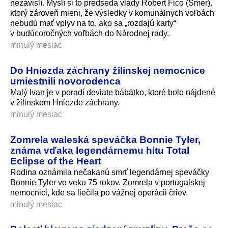
nezávislí. Myslí si to predseda vlády Robert Fico (Smer),
ktorý zároveň mieni, že výsledky v komunálnych voľbách
nebudú mať vplyv na to, ako sa „rozdajú karty“
v budúcoročných voľbách do Národnej rady.
minulý mesiac
Do Hniezda záchrany žilinskej nemocnice
umiestnili novorodenca
Malý Ivan je v poradí deviate bábätko, ktoré bolo nájdené
v žilinskom Hniezde záchrany.
minulý mesiac
Zomrela waleská speváčka Bonnie Tyler,
známa vďaka legendárnemu hitu Total
Eclipse of the Heart
Rodina oznámila nečakanú smrť legendárnej speváčky
Bonnie Tyler vo veku 75 rokov. Zomrela v portugalskej
nemocnici, kde sa liečila po vážnej operácii čriev.
minulý mesiac