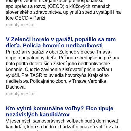
rokuje s vedením Organizácie pre hospodársku
spoluprácu a rozvoj (OECD) o kľúčových zmenách
slovenského zdravotníctva, uplynulú stredu vystúpil i na
fóre OECD v Paríži.
minulý mesiac
V Zelenči horelo v garáži, popálilo sa tam
dieťa. Polícia hovorí o nedbanlivosti
Pri požiari v garáži v obci Zeleneč v okrese Trnava
utrpelo popáleniny dieťa. Príčinou stredajšieho požiaru
bolo podľa doterajších zistení jeho nedbanlivostné
konanie. Cudzie zavinenie zisťovateľ príčin požiaru
vylúčil. Pre TASR to uviedla hovorkyňa Krajského
riaditeľstva Policajného zboru v Trnave Veronika
Dachová.
minulý mesiac
Kto vyhrá komunálne voľby? Fico tipuje
nezávislých kandidátov
V jesenných samosprávnych voľbách budú dominovať
kandidáti, ktorí sa budú uchádzať o priazeň voličov ako