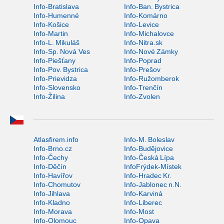
Info-Bratislava
Info-Ban. Bystrica
Info-Humenné
Info-Komárno
Info-Košice
Info-Levice
Info-Martin
Info-Michalovce
Info-L. Mikuláš
Info-Nitra.sk
Info-Sp. Nová Ves
Info-Nové Zámky
Info-Piešťany
Info-Poprad
Info-Pov. Bystrica
Info-Prešov
Info-Prievidza
Info-Ružomberok
Info-Slovensko
Info-Trenčín
Info-Žilina
Info-Zvolen
Atlasfirem.info
Info-M. Boleslav
Info-Brno.cz
Info-Budějovice
Info-Čechy
Info-Česká Lípa
Info-Děčín
InfoFrýdek-Místek
Info-Havířov
Info-Hradec Kr.
Info-Chomutov
Info-Jablonec n.N.
Info-Jihlava
Info-Karviná
Info-Kladno
Info-Liberec
Info-Morava
Info-Most
Info-Olomouc
Info-Opava