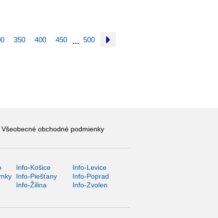
00
350
400
450
500
…
Všeobecné obchodné podmienky
o
Info-Košice
Info-Levice
ámky
Info-Piešťany
Info-Poprad
Info-Žilina
Info-Zvolen