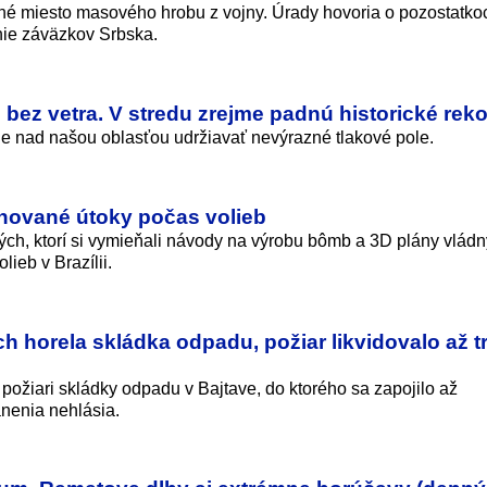
žné miesto masového hrobu z vojny. Úrady hovoria o pozostatko
nie záväzkov Srbska.
bez vetra. V stredu zrejme padnú historické rek
 nad našou oblasťou udržiavať nevýrazné tlakové pole.
lánované útoky počas volieb
ých, ktorí si vymieňali návody na výrobu bômb a 3D plány vlád
ieb v Brazílii.
 horela skládka odpadu, požiar likvidovalo až t
 požiari skládky odpadu v Bajtave, do ktorého sa zapojilo až
anenia nehlásia.