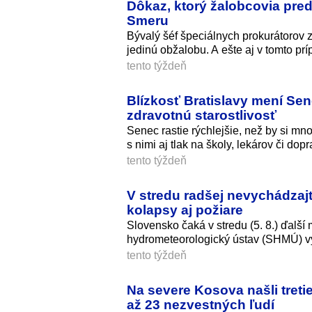
Dôkaz, ktorý žalobcovia pred
Smeru
Bývalý šéf špeciálnych prokurátorov z
jedinú obžalobu. A ešte aj v tomto prí
tento týždeň
Blízkosť Bratislavy mení Sen
zdravotnú starostlivosť
Senec rastie rýchlejšie, než by si mno
s nimi aj tlak na školy, lekárov či d
tento týždeň
V stredu radšej nevychádzaj
kolapsy aj požiare
Slovensko čaká v stredu (5. 8.) ďalš
hydrometeorologický ústav (SHMÚ) vý
tento týždeň
Na severe Kosova našli tret
až 23 nezvestných ľudí