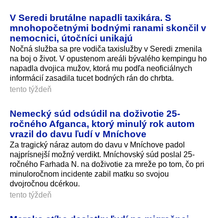
V Seredi brutálne napadli taxikára. S
mnohopočetnými bodnými ranami skončil v
nemocnici, útočníci unikajú
Nočná služba sa pre vodiča taxislužby v Seredi zmenila
na boj o život. V opustenom areáli bývalého kempingu ho
napadla dvojica mužov, ktorá mu podľa neoficiálnych
informácií zasadila tucet bodných rán do chrbta.
tento týždeň
Nemecký súd odsúdil na doživotie 25-
ročného Afganca, ktorý minulý rok autom
vrazil do davu ľudí v Mníchove
Za tragický náraz autom do davu v Mníchove padol
najprísnejší možný verdikt. Mníchovský súd poslal 25-
ročného Farhada N. na doživotie za mreže po tom, čo pri
minuloročnom incidente zabil matku so svojou
dvojročnou dcérkou.
tento týždeň