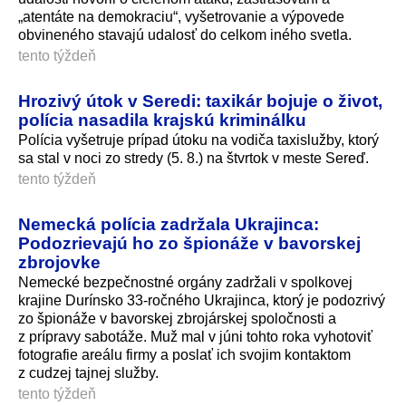
„atentáte na demokraciu“, vyšetrovanie a výpovede
obvineného stavajú udalosť do celkom iného svetla.
tento týždeň
Hrozivý útok v Seredi: taxikár bojuje o život,
polícia nasadila krajskú kriminálku
Polícia vyšetruje prípad útoku na vodiča taxislužby, ktorý
sa stal v noci zo stredy (5. 8.) na štvrtok v meste Sereď.
tento týždeň
Nemecká polícia zadržala Ukrajinca:
Podozrievajú ho zo špionáže v bavorskej
zbrojovke
Nemecké bezpečnostné orgány zadržali v spolkovej
krajine Durínsko 33-ročného Ukrajinca, ktorý je podozrivý
zo špionáže v bavorskej zbrojárskej spoločnosti a
z prípravy sabotáže. Muž mal v júni tohto roka vyhotoviť
fotografie areálu firmy a poslať ich svojim kontaktom
z cudzej tajnej služby.
tento týždeň