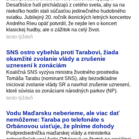
Desaťtisíce ľudí prichádzajú z celého sveta, aby sa na
niekoľko hodín stali súčasťou jedinečného hudobného
sviatku. Jubilejný 20. ročník ikonických letných koncertov
Andrého Rieu opäť potvrdil, že nejde len o koncert
klasickej hudby, ale o zážitok na celý život.
tento týždeň
SNS ostro vybehla proti Tarabovi, žiada
okamžité zvolanie vlády a zrušenie
uznesení k zonáciám
Koaličná SNS vyzýva ministra životného prostredia
Tomáša Tarabu (nominant SNS), aby bezodkladne
inicioval zvolanie vlády SR a navrhol zrušenie uznesení,
ktoré súvisia so zonáciami národných parkov (NP).
tento týždeň
Vodu Maďarsku neberieme, ale viac dať
nemôžeme: Taraba po telefonáte s
Orbánovou uisťuje, že plníme dohody
Podpredsedníčka maďarskej vlády a ministerka