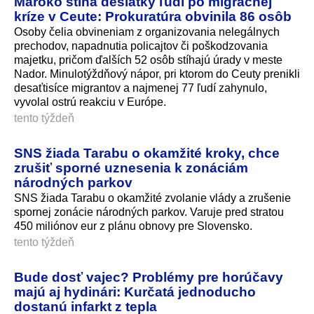
Maroko stíha desiatky ľudí po migračnej
kríze v Ceute: Prokuratúra obvinila 86 osôb
Osoby čelia obvineniam z organizovania nelegálnych
prechodov, napadnutia policajtov či poškodzovania
majetku, pričom ďalších 52 osôb stíhajú úrady v meste
Nador. Minulotýždňový nápor, pri ktorom do Ceuty prenikli
desaťtisíce migrantov a najmenej 77 ľudí zahynulo,
vyvolal ostrú reakciu v Európe.
tento týždeň
SNS žiada Tarabu o okamžité kroky, chce
zrušiť sporné uznesenia k zonáciám
národných parkov
SNS žiada Tarabu o okamžité zvolanie vlády a zrušenie
spornej zonácie národných parkov. Varuje pred stratou
450 miliónov eur z plánu obnovy pre Slovensko.
tento týždeň
Bude dosť vajec? Problémy pre horúčavy
majú aj hydinári: Kurčatá jednoducho
dostanú infarkt z tepla