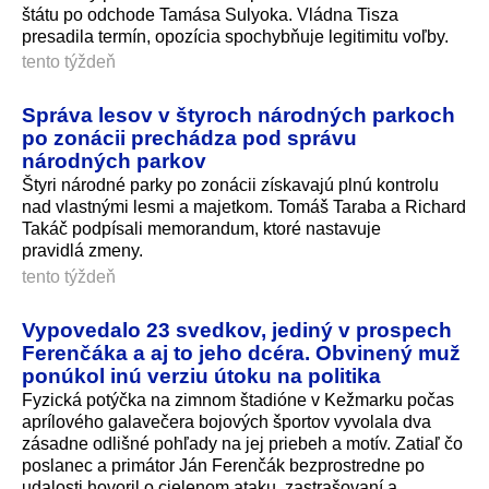
štátu po odchode Tamása Sulyoka. Vládna Tisza
presadila termín, opozícia spochybňuje legitimitu voľby.
tento týždeň
Správa lesov v štyroch národných parkoch
po zonácii prechádza pod správu
národných parkov
Štyri národné parky po zonácii získavajú plnú kontrolu
nad vlastnými lesmi a majetkom. Tomáš Taraba a Richard
Takáč podpísali memorandum, ktoré nastavuje
pravidlá zmeny.
tento týždeň
Vypovedalo 23 svedkov, jediný v prospech
Ferenčáka a aj to jeho dcéra. Obvinený muž
ponúkol inú verziu útoku na politika
Fyzická potýčka na zimnom štadióne v Kežmarku počas
aprílového galavečera bojových športov vyvolala dva
zásadne odlišné pohľady na jej priebeh a motív. Zatiaľ čo
poslanec a primátor Ján Ferenčák bezprostredne po
udalosti hovoril o cielenom ataku, zastrašovaní a