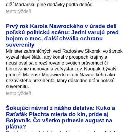
drží Maďarsku plné dodávky podľa dohôd.
tento týždeň
Prvý rok Karola Nawrockého v úrade delí
poľskú politickú scénu: Jedni varujú pred
bojom o moc, ďalší chvália ochranu
suverenity
Minister zahraničných vecí Radosław Sikorski vo štvrtok
vyzval hlavi štátu, aby konal v prospech krajiny a
neusiloval sa o rozširovanie svojich právomocí či
blokovanie menovania veľvyslancov. Naopak, bývalý
premiér Mateusz Morawiecki oceni Nawrockého ako
nezávislého prezidenta, ktorý dôsledne bráni poľskú
suverenitu.
tento týždeň
Šokujúci návrat z nášho detstva: Kuko a
Raťafák Plachta mieria do kín, príde aj
Bojovník. Čo všetko prinesie august na
plátna?