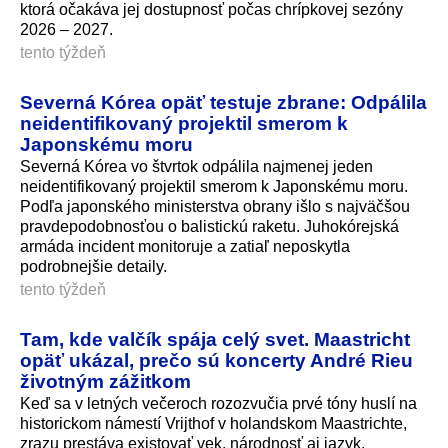
ktorá očakáva jej dostupnosť počas chrípkovej sezóny
2026 – 2027.
tento týždeň
Severná Kórea opäť testuje zbrane: Odpálila
neidentifikovaný projektil smerom k
Japonskému moru
Severná Kórea vo štvrtok odpálila najmenej jeden
neidentifikovaný projektil smerom k Japonskému moru.
Podľa japonského ministerstva obrany išlo s najväčšou
pravdepodobnosťou o balistickú raketu. Juhokórejská
armáda incident monitoruje a zatiaľ neposkytla
podrobnejšie detaily.
tento týždeň
Tam, kde valčík spája celý svet. Maastricht
opäť ukázal, prečo sú koncerty André Rieu
životným zážitkom
Keď sa v letných večeroch rozozvučia prvé tóny huslí na
historickom námestí Vrijthof v holandskom Maastrichte,
zrazu prestáva existovať vek, národnosť aj jazyk.