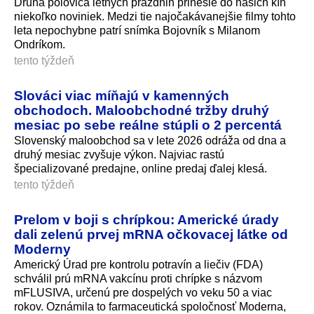
Druhá polovica letných prázdnin prinesie do našich kín
niekoľko noviniek. Medzi tie najočakávanejšie filmy tohto
leta nepochybne patrí snímka Bojovník s Milanom
Ondríkom.
tento týždeň
Slováci viac míňajú v kamenných
obchodoch. Maloobchodné tržby druhý
mesiac po sebe reálne stúpli o 2 percentá
Slovenský maloobchod sa v lete 2026 odráža od dna a
druhý mesiac zvyšuje výkon. Najviac rastú
špecializované predajne, online predaj ďalej klesá.
tento týždeň
Prelom v boji s chrípkou: Americké úrady
dali zelenú prvej mRNA očkovacej látke od
Moderny
Americký Úrad pre kontrolu potravín a liečiv (FDA)
schválil prú mRNA vakcínu proti chrípke s názvom
mFLUSIVA, určenú pre dospelých vo veku 50 a viac
rokov. Oznámila to farmaceutická spoločnosť Moderna,