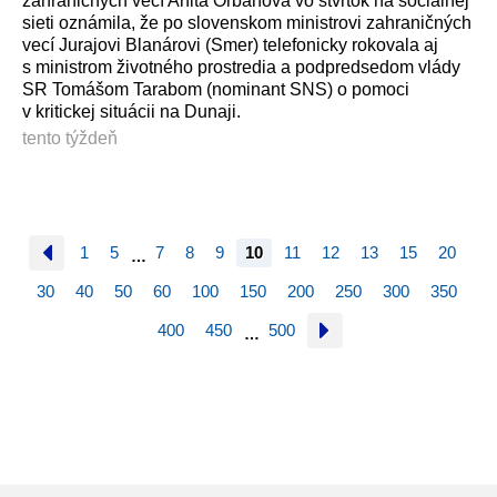
zahraničných vecí Anita Orbánová vo štvrtok na sociálnej
sieti oznámila, že po slovenskom ministrovi zahraničných
vecí Jurajovi Blanárovi (Smer) telefonicky rokovala aj
s ministrom životného prostredia a podpredsedom vlády
SR Tomášom Tarabom (nominant SNS) o pomoci
v kritickej situácii na Dunaji.
tento týždeň
1
5
7
8
9
10
11
12
13
15
20
…
30
40
50
60
100
150
200
250
300
350
400
450
500
…