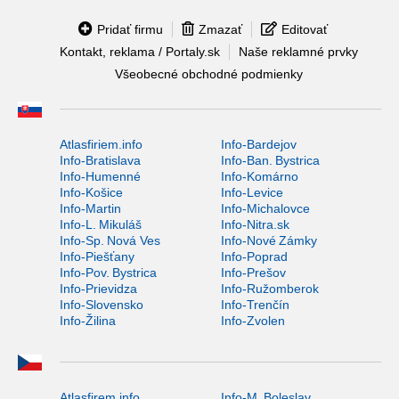
Pridať firmu
Zmazať
Editovať
Kontakt, reklama / Portaly.sk
Naše reklamné prvky
Všeobecné obchodné podmienky
Atlasfiriem.info
Info-Bardejov
Info-Bratislava
Info-Ban. Bystrica
Info-Humenné
Info-Komárno
Info-Košice
Info-Levice
Info-Martin
Info-Michalovce
Info-L. Mikuláš
Info-Nitra.sk
Info-Sp. Nová Ves
Info-Nové Zámky
Info-Piešťany
Info-Poprad
Info-Pov. Bystrica
Info-Prešov
Info-Prievidza
Info-Ružomberok
Info-Slovensko
Info-Trenčín
Info-Žilina
Info-Zvolen
Atlasfirem.info
Info-M. Boleslav