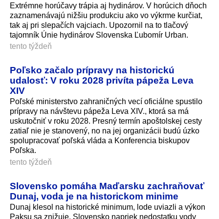
Extrémne horúčavy trápia aj hydinárov. V horúcich dňoch
zaznamenávajú nižšiu produkciu ako vo výkrme kurčiat,
tak aj pri slepačích vajciach. Upozornil na to tlačový
tajomník Únie hydinárov Slovenska Ľubomír Urban.
tento týždeň
Poľsko začalo prípravy na historickú
udalosť: V roku 2028 privíta pápeža Leva
XIV
Poľské ministerstvo zahraničných vecí oficiálne spustilo
prípravy na návštevu pápeža Leva XIV., ktorá sa má
uskutočniť v roku 2028. Presný termín apoštolskej cesty
zatiaľ nie je stanovený, no na jej organizácii budú úzko
spolupracovať poľská vláda a Konferencia biskupov
Poľska.
tento týždeň
Slovensko pomáha Maďarsku zachraňovať
Dunaj, voda je na historickom minime
Dunaj klesol na historické minimum, lode uviazli a výkon
Paksu sa znižuje. Slovensko napriek nedostatku vody