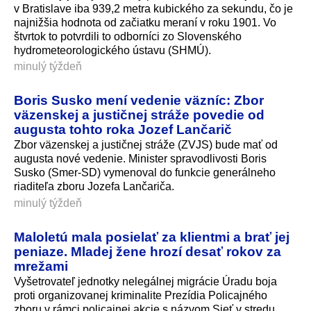
v Bratislave iba 939,2 metra kubického za sekundu, čo je
najnižšia hodnota od začiatku meraní v roku 1901. Vo
štvrtok to potvrdili to odborníci zo Slovenského
hydrometeorolo­gického ústavu (SHMÚ).
minulý týždeň
Boris Susko mení vedenie väzníc: Zbor
väzenskej a justičnej stráže povedie od
augusta tohto roka Jozef Lančarič
Zbor väzenskej a justičnej stráže (ZVJS) bude mať od
augusta nové vedenie. Minister spravodlivosti Boris
Susko (Smer-SD) vymenoval do funkcie generálneho
riaditeľa zboru Jozefa Lančariča.
minulý týždeň
Maloletú mala posielať za klientmi a brať jej
peniaze. Mladej žene hrozí desať rokov za
mrežami
Vyšetrovateľ jednotky nelegálnej migrácie Úradu boja
proti organizovanej kriminalite Prezídia Policajného
zboru v rámci policajnej akcie s názvom Sieť v stredu