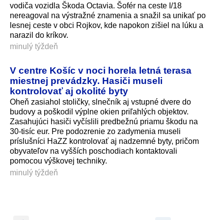
vodiča vozidla Škoda Octavia. Šofér na ceste I/18
nereagoval na výstražné znamenia a snažil sa unikať po
lesnej ceste v obci Rojkov, kde napokon zišiel na lúku a
narazil do kríkov.
minulý týždeň
V centre Košíc v noci horela letná terasa
miestnej prevádzky. Hasiči museli
kontrolovať aj okolité byty
Oheň zasiahol stoličky, slnečník aj vstupné dvere do
budovy a poškodil výplne okien priľahlých objektov.
Zasahujúci hasiči vyčíslili predbežnú priamu škodu na
30-tisíc eur. Pre podozrenie zo zadymenia museli
príslušníci HaZZ kontrolovať aj nadzemné byty, pričom
obyvateľov na vyšších poschodiach kontaktovali
pomocou výškovej techniky.
minulý týždeň