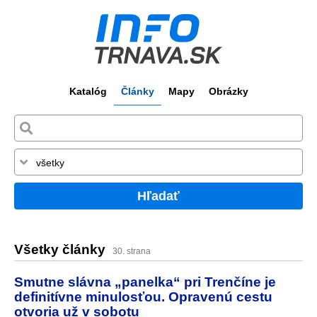
Katalóg
Články
Mapy
Obrázky
Hľadať
Všetky články
30. strana
Smutne slávna „panelka“ pri Trenčíne je
definitívne minulosťou. Opravenú cestu
otvoria už v sobotu