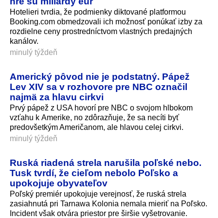
hre sú miliardy eur
Hotelieri tvrdia, že podmienky diktované platformou
Booking.com obmedzovali ich možnosť ponúkať izby za
rozdielne ceny prostredníctvom vlastných predajných
kanálov.
minulý týždeň
Americký pôvod nie je podstatný. Pápež
Lev XIV sa v rozhovore pre NBC označil
najmä za hlavu cirkvi
Prvý pápež z USA hovorí pre NBC o svojom hlbokom
vzťahu k Amerike, no zdôrazňuje, že sa necíti byť
predovšetkým Američanom, ale hlavou celej cirkvi.
minulý týždeň
Ruská riadená strela narušila poľské nebo.
Tusk tvrdí, že cieľom nebolo Poľsko a
upokojuje obyvateľov
Poľský premiér upokojuje verejnosť, že ruská strela
zasiahnutá pri Tarnawa Kolonia nemala mieriť na Poľsko.
Incident však otvára priestor pre širšie vyšetrovanie.