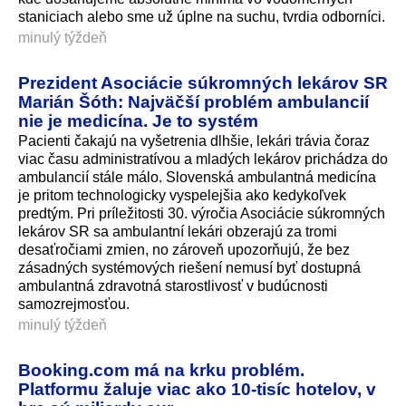
staniciach alebo sme už úplne na suchu, tvrdia odborníci.
minulý týždeň
Prezident Asociácie súkromných lekárov SR
Marián Šóth: Najväčší problém ambulancií
nie je medicína. Je to systém
Pacienti čakajú na vyšetrenia dlhšie, lekári trávia čoraz
viac času administratívou a mladých lekárov prichádza do
ambulancií stále málo. Slovenská ambulantná medicína
je pritom technologicky vyspelejšia ako kedykoľvek
predtým. Pri príležitosti 30. výročia Asociácie súkromných
lekárov SR sa ambulantní lekári obzerajú za tromi
desaťročiami zmien, no zároveň upozorňujú, že bez
zásadných systémových riešení nemusí byť dostupná
ambulantná zdravotná starostlivosť v budúcnosti
samozrejmosťou.
minulý týždeň
Booking.com má na krku problém.
Platformu žaluje viac ako 10-tisíc hotelov, v