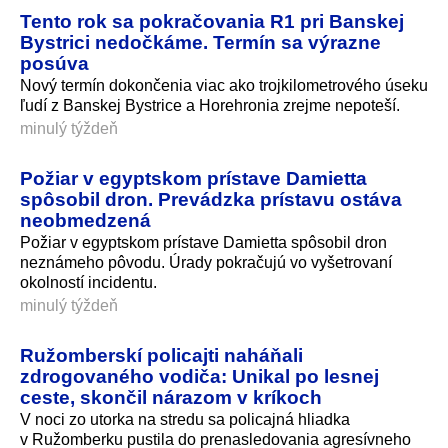
Tento rok sa pokračovania R1 pri Banskej
Bystrici nedočkáme. Termín sa výrazne
posúva
Nový termín dokončenia viac ako trojkilometrového úseku
ľudí z Banskej Bystrice a Horehronia zrejme nepoteší.
minulý týždeň
Požiar v egyptskom prístave Damietta
spôsobil dron. Prevádzka prístavu ostáva
neobmedzená
Požiar v egyptskom prístave Damietta spôsobil dron
neznámeho pôvodu. Úrady pokračujú vo vyšetrovaní
okolností incidentu.
minulý týždeň
Ružomberskí policajti naháňali
zdrogovaného vodiča: Unikal po lesnej
ceste, skončil nárazom v kríkoch
V noci zo utorka na stredu sa policajná hliadka
v Ružomberku pustila do prenasledovania agresívneho