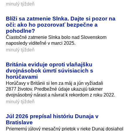
minulý týždeň
Blíži sa zatmenie Slnka. Dajte si pozor na
oči: ako ho pozorovať bezpečne a
pohodlne?
Čiastočné zatmenie Slnka bolo nad Slovenskom
naposledy viditeľné v marci 2025.
minulý týždeň
Británia eviduje oproti vlaňajšku
dvojnásobok úmrtí súvisiacich s
horúčavami
Horúčavy v Británii si len za máj a jún vyžiadali
2877 životov. Predbežné údaje ukazujú takmer
dvojnásobný nárast a návrat k rekordom z roku 2022.
minulý týždeň
Júl 2026 prepísal históriu Dunaja v
Bratislave
Priemerný júlový mesačný prietok v rieke Dunaj dosiahol