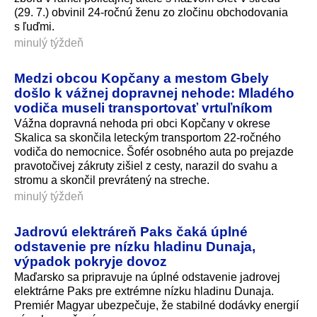
(29. 7.) obvinil 24-ročnú ženu zo zločinu obchodovania
s ľuďmi.
minulý týždeň
Medzi obcou Kopčany a mestom Gbely
došlo k vážnej dopravnej nehode: Mladého
vodiča museli transportovať vrtuľníkom
Vážna dopravná nehoda pri obci Kopčany v okrese
Skalica sa skončila leteckým transportom 22-ročného
vodiča do nemocnice. Šofér osobného auta po prejazde
pravotočivej zákruty zišiel z cesty, narazil do svahu a
stromu a skončil prevrátený na streche.
minulý týždeň
Jadrovú elektráreň Paks čaká úplné
odstavenie pre nízku hladinu Dunaja,
výpadok pokryje dovoz
Maďarsko sa pripravuje na úplné odstavenie jadrovej
elektrárne Paks pre extrémne nízku hladinu Dunaja.
Premiér Magyar ubezpečuje, že stabilné dodávky energií