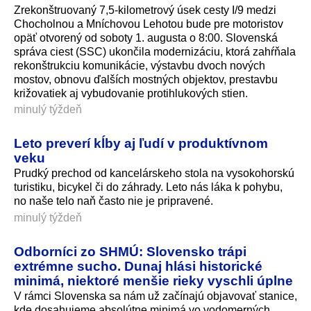
Zrekonštruovaný 7,5-kilometrový úsek cesty I/9 medzi
Chocholnou a Mníchovou Lehotou bude pre motoristov
opäť otvorený od soboty 1. augusta o 8:00. Slovenská
správa ciest (SSC) ukončila modernizáciu, ktorá zahŕňala
rekonštrukciu komunikácie, výstavbu dvoch nových
mostov, obnovu ďalších mostných objektov, prestavbu
križovatiek aj vybudovanie protihlukových sti­en.
minulý týždeň
Leto preverí kĺby aj ľudí v produktívnom
veku
Prudký prechod od kancelárskeho stola na vysokohorskú
turistiku, bicykel či do záhrady. Leto nás láka k pohybu,
no naše telo naň často nie je pripravené.
minulý týždeň
Odborníci zo SHMÚ: Slovensko trápi
extrémne sucho. Dunaj hlási historické
minimá, niektoré menšie rieky vyschli úplne
V rámci Slovenska sa nám už začínajú objavovať stanice,
kde dosahujeme absolútne minimá vo vodomerných