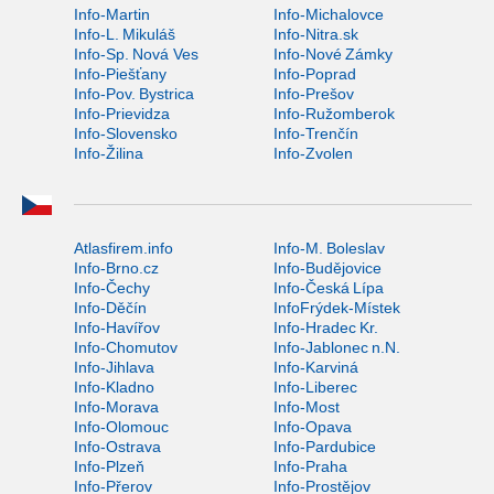
Info-Martin
Info-Michalovce
Info-L. Mikuláš
Info-Nitra.sk
Info-Sp. Nová Ves
Info-Nové Zámky
Info-Piešťany
Info-Poprad
Info-Pov. Bystrica
Info-Prešov
Info-Prievidza
Info-Ružomberok
Info-Slovensko
Info-Trenčín
Info-Žilina
Info-Zvolen
Atlasfirem.info
Info-M. Boleslav
Info-Brno.cz
Info-Budějovice
Info-Čechy
Info-Česká Lípa
Info-Děčín
InfoFrýdek-Místek
Info-Havířov
Info-Hradec Kr.
Info-Chomutov
Info-Jablonec n.N.
Info-Jihlava
Info-Karviná
Info-Kladno
Info-Liberec
Info-Morava
Info-Most
Info-Olomouc
Info-Opava
Info-Ostrava
Info-Pardubice
Info-Plzeň
Info-Praha
Info-Přerov
Info-Prostějov