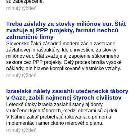
sú zabezpečené.
minulý týždeň
Treba závlahy za stovky miliónov eur. Štát
zvažuje aj PPP projekty, farmári nechcú
zahraničné firmy
Slovensko čaká zásadná modernizácia zastaranej
závlahovej infraštruktúry. Ide o investície za stovky
miliónov eur. Štát zvažuje aj zapojenie súkromného
sektora cez PPP projekty. Celý proces brzdia vysoké
náklady, ale hlavne komplikované vlastnícke vzťahy.
minulý týždeň
Izraelské nálety zasiahli utečenecké tábory
v Gaze, zabili najmenej štyroch civilistov
Letecké útoky Izraela zasiahli stany aj domy
v utečeneckých táboroch, medzi obeťami sú aj deti.
V Káhire zatiaľ prebiehajú rokovania o prímerí a
implementácii amerického mierového plánu.
minulý týždeň