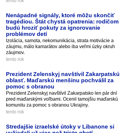
tento rok
Nenápadné signály, ktoré môžu skončiť
tragédiou. Štát chystá opatrenia: rodičom
budú hroziť pokuty za ignorovanie
problémov detí
Izolácia, samota, nekomunikácia, strata motivácie a
záujmu, málo kamarátov alebo iba veľmi úzky okruh
záujmov.
tento rok
Prezident Zelenskyj navštívil Zakarpatskú
oblasť. Maďarskú menšinu pochválil za
pomoc s obranou
Prezident Zelenskyj navštívil Zakarpatsko len pár dní
pred maďarskými voľbami. Ocenil tamojšiu maďarskú
komunitu za pomoc s obranou Ukrajiny.
tento rok
Stredajšie izraelské útoky v Libanone si
vyžiadali už viac než tristo obetí