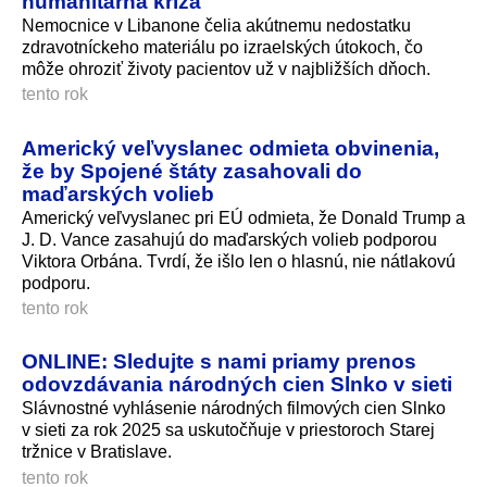
humanitárna kríza
Nemocnice v Libanone čelia akútnemu nedostatku
zdravotníckeho materiálu po izraelských útokoch, čo
môže ohroziť životy pacientov už v najbližších dňoch.
tento rok
Americký veľvyslanec odmieta obvinenia,
že by Spojené štáty zasahovali do
maďarských volieb
Americký veľvyslanec pri EÚ odmieta, že Donald Trump a
J. D. Vance zasahujú do maďarských volieb podporou
Viktora Orbána. Tvrdí, že išlo len o hlasnú, nie nátlakovú
podporu.
tento rok
ONLINE: Sledujte s nami priamy prenos
odovzdávania národných cien Slnko v sieti
Slávnostné vyhlásenie národných filmových cien Slnko
v sieti za rok 2025 sa uskutočňuje v priestoroch Starej
tržnice v Bratislave.
tento rok