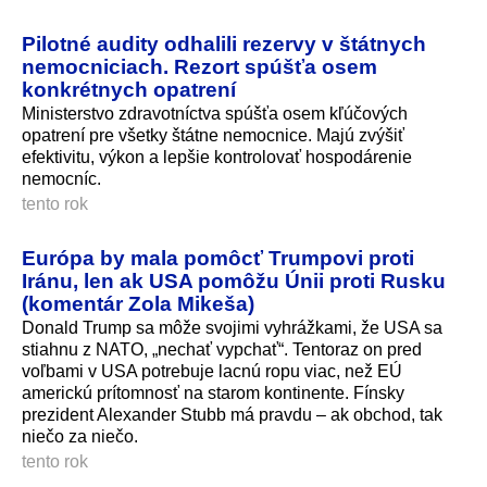
Pilotné audity odhalili rezervy v štátnych
nemocniciach. Rezort spúšťa osem
konkrétnych opatrení
Ministerstvo zdravotníctva spúšťa osem kľúčových
opatrení pre všetky štátne nemocnice. Majú zvýšiť
efektivitu, výkon a lepšie kontrolovať hospodárenie
nemocníc.
tento rok
Európa by mala pomôcť Trumpovi proti
Iránu, len ak USA pomôžu Únii proti Rusku
(komentár Zola Mikeša)
Donald Trump sa môže svojimi vyhrážkami, že USA sa
stiahnu z NATO, „nechať vypchať“. Tentoraz on pred
voľbami v USA potrebuje lacnú ropu viac, než EÚ
americkú prítomnosť na starom kontinente. Fínsky
prezident Alexander Stubb má pravdu – ak obchod, tak
niečo za niečo.
tento rok