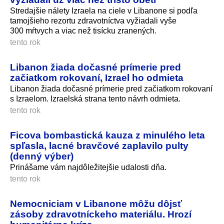
Stredajšie nálety Izraela na ciele v Libanone si podľa
tamojšieho rezortu zdravotníctva vyžiadali vyše
300 mŕtvych a viac než tisícku zranených.
tento rok
Libanon žiada dočasné prímerie pred
začiatkom rokovaní, Izrael ho odmieta
Libanon žiada dočasné prímerie pred začiatkom rokovaní
s Izraelom. Izraelská strana tento návrh odmieta.
tento rok
Ficova bombastická kauza z minulého leta
spľasla, lacné bravčové zaplavilo pulty
(denný výber)
Prinášame vám najdôležitejšie udalosti dňa.
tento rok
Nemocniciam v Libanone môžu dôjsť
zásoby zdravotníckeho materiálu. Hrozí