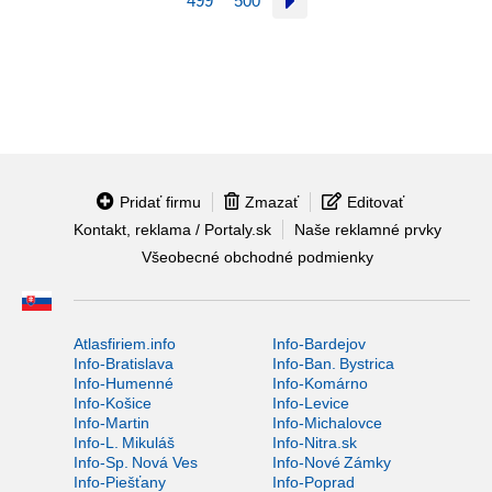
499
500
Pridať firmu
Zmazať
Editovať
Kontakt, reklama / Portaly.sk
Naše reklamné prvky
Všeobecné obchodné podmienky
Atlasfiriem.info
Info-Bardejov
Info-Bratislava
Info-Ban. Bystrica
Info-Humenné
Info-Komárno
Info-Košice
Info-Levice
Info-Martin
Info-Michalovce
Info-L. Mikuláš
Info-Nitra.sk
Info-Sp. Nová Ves
Info-Nové Zámky
Info-Piešťany
Info-Poprad