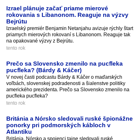
Izrael plánuje začať priame mierové
rokovania s Libanonom. Reaguje na výzvy
Bejrútu
Izraelský premiér Benjamin Netanjahu avizuje rýchly štart
priamych mierových rokovaní s Libanonom. Reaguje tak
na opakované výzvy z Bejrútu.
tento rok
Prečo sa Slovensko zmenilo na pucfleka
pucfleka? (Bárdy & Káčer)
V novej časti podcastu Bárdy & Káčer o maďarských
voľbách, slovenskej podradenosti a šialenstve politiky
amerického prezidenta. Prečo sa Slovensko zmenilo na
pucfleka pucfleka?
tento rok
Británia a Nórsko sledovali ruské špionážne
ponorky pri podmorských kábloch v
Atlantiku
Británia, Nórsko a spojenci tajne sledovali ruské