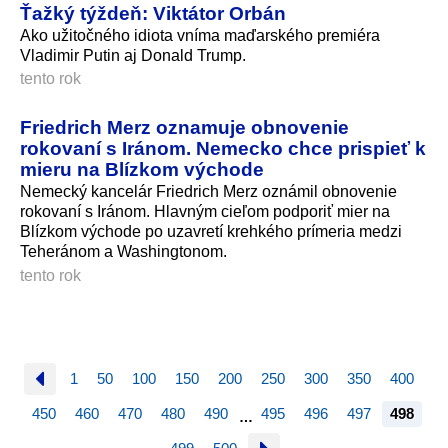
Ťažký týždeň: Viktátor Orbán
Ako užitočného idiota vníma maďarského premiéra
Vladimir Putin aj Donald Trump.
tento rok
Friedrich Merz oznamuje obnovenie
rokovaní s Iránom. Nemecko chce prispieť k
mieru na Blízkom východe
Nemecký kancelár Friedrich Merz oznámil obnovenie
rokovaní s Iránom. Hlavným cieľom podporiť mier na
Blízkom východe po uzavretí krehkého prímeria medzi
Teheránom a Washingtonom.
tento rok
1
50
100
150
200
250
300
350
400
450
460
470
480
490
495
496
497
498
…