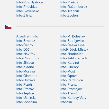
Info-Pov. Bystrica
Info-Prešov
Info-Prievidza
Info-Ružomberok
Info-Slovensko
Info-Trenčín
Info-Žilina
Info-Zvolen
Atlasfirem.info
Info-M. Boleslav
Info-Brno.cz
Info-Budějovice
Info-Čechy
Info-Česká Lípa
Info-Děčín
InfoFrýdek-Místek
Info-Havířov
Info-Hradec Kr.
Info-Chomutov
Info-Jablonec n.N.
Info-Jihlava
Info-Karviná
Info-Kladno
Info-Liberec
Info-Morava
Info-Most
Info-Olomouc
Info-Opava
Info-Ostrava
Info-Pardubice
Info-Plzeň
Info-Praha
Info-Přerov
Info-Prostějov
Info-Teplice
Info-Třebíč
Info-Ústí n.L.
Info-Karlovy Vary
Info-Vysočina
InfoZlín