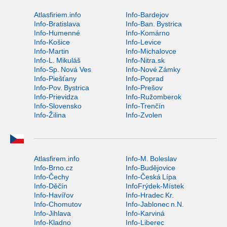
Atlasfiriem.info
Info-Bardejov
Info-Bratislava
Info-Ban. Bystrica
Info-Humenné
Info-Komárno
Info-Košice
Info-Levice
Info-Martin
Info-Michalovce
Info-L. Mikuláš
Info-Nitra.sk
Info-Sp. Nová Ves
Info-Nové Zámky
Info-Piešťany
Info-Poprad
Info-Pov. Bystrica
Info-Prešov
Info-Prievidza
Info-Ružomberok
Info-Slovensko
Info-Trenčín
Info-Žilina
Info-Zvolen
Atlasfirem.info
Info-M. Boleslav
Info-Brno.cz
Info-Budějovice
Info-Čechy
Info-Česká Lípa
Info-Děčín
InfoFrýdek-Místek
Info-Havířov
Info-Hradec Kr.
Info-Chomutov
Info-Jablonec n.N.
Info-Jihlava
Info-Karviná
Info-Kladno
Info-Liberec