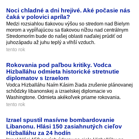
Noci chladné a dni hrejivé. Aké počasie nás
čaká v polovici apríla?
Medzi rozsiahlou tlakovou výšou so stredom nad Bielym
morom a vypĺňajúcou sa tlakovou nížou nad centrálnym
Stredomorím bude do našej oblasti naďalej prúdiť od
juhozápadu až juhu teplý a vlhší vzduch.
tento rok
Rokovania pod paľbou kritiky. Vodca
Hizballáhu odmieta historické stretnutie
diplomatov s Izraelom
Vodca Hizballáhu Naím Kásim žiada zrušenie plánovanej
schôdzky libanonskej a izraelskej diplomacie vo
Washingtone. Odmieta akékoľvek priame rokovania.
tento rok
Izrael spustil masívne bombardovanie
Libanonu. Hlási 150 zasiahnutých cieľov
Hizballáhu za 24 hodín