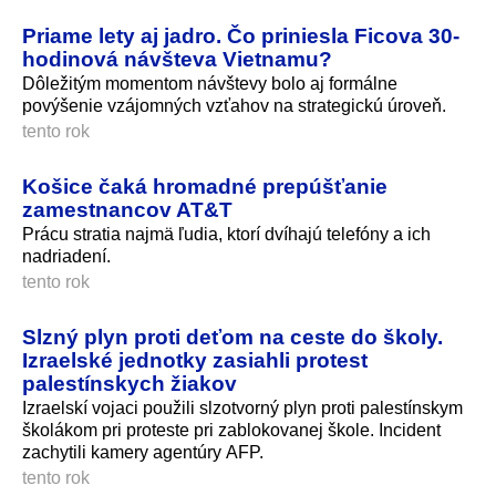
Priame lety aj jadro. Čo priniesla Ficova 30-
hodinová návšteva Vietnamu?
Dôležitým momentom návštevy bolo aj formálne
povýšenie vzájomných vzťahov na strategickú úroveň.
tento rok
Košice čaká hromadné prepúšťanie
zamestnancov AT&T
Prácu stratia najmä ľudia, ktorí dvíhajú telefóny a ich
nadriadení.
tento rok
Slzný plyn proti deťom na ceste do školy.
Izraelské jednotky zasiahli protest
palestínskych žiakov
Izraelskí vojaci použili slzotvorný plyn proti palestínskym
školákom pri proteste pri zablokovanej škole. Incident
zachytili kamery agentúry AFP.
tento rok