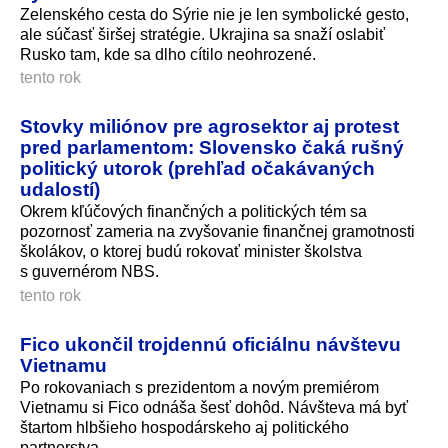
Zelenského cesta do Sýrie nie je len symbolické gesto,
ale súčasť širšej stratégie. Ukrajina sa snaží oslabiť
Rusko tam, kde sa dlho cítilo neohrozené.
tento rok
Stovky miliónov pre agrosektor aj protest
pred parlamentom: Slovensko čaká rušný
politický utorok (prehľad očakávaných
udalostí)
Okrem kľúčových finančných a politických tém sa
pozornosť zameria na zvyšovanie finančnej gramotnosti
školákov, o ktorej budú rokovať minister školstva
s guvernérom NBS.
tento rok
Fico ukončil trojdennú oficiálnu návštevu
Vietnamu
Po rokovaniach s prezidentom a novým premiérom
Vietnamu si Fico odnáša šesť dohôd. Návšteva má byť
štartom hlbšieho hospodárskeho aj politického
partnerstva.