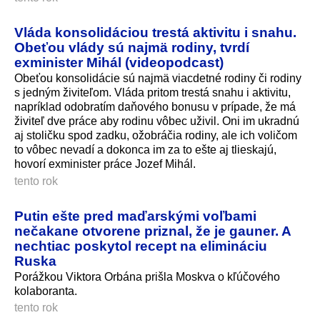
Vláda konsolidáciou trestá aktivitu i snahu.
Obeťou vlády sú najmä rodiny, tvrdí
exminister Mihál (videopodcast)
Obeťou konsolidácie sú najmä viacdetné rodiny či rodiny
s jedným živiteľom. Vláda pritom trestá snahu i aktivitu,
napríklad odobratím daňového bonusu v prípade, že má
živiteľ dve práce aby rodinu vôbec uživil. Oni im ukradnú
aj stoličku spod zadku, ožobráčia rodiny, ale ich voličom
to vôbec nevadí a dokonca im za to ešte aj tlieskajú,
hovorí exminister práce Jozef Mihál.
tento rok
Putin ešte pred maďarskými voľbami
nečakane otvorene priznal, že je gauner. A
nechtiac poskytol recept na elimináciu
Ruska
Porážkou Viktora Orbána prišla Moskva o kľúčového
kolaboranta.
tento rok