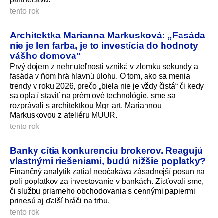
tento rok
Architektka Marianna Markusková: „Fasáda
nie je len farba, je to investícia do hodnoty
vášho domova“
Prvý dojem z nehnuteľnosti vzniká v zlomku sekundy a
fasáda v ňom hrá hlavnú úlohu. O tom, ako sa menia
trendy v roku 2026, prečo „biela nie je vždy čistá“ či kedy
sa oplatí staviť na prémiové technológie, sme sa
rozprávali s architektkou Mgr. art. Mariannou
Markuskovou z ateliéru MUUR.
tento rok
Banky cítia konkurenciu brokerov. Reagujú
vlastnými riešeniami, budú nižšie poplatky?
Finančný analytik zatiaľ neočakáva zásadnejší posun na
poli poplatkov za investovanie v bankách. Zisťovali sme,
či službu priameho obchodovania s cennými papiermi
prinesú aj ďalší hráči na trhu.
tento rok