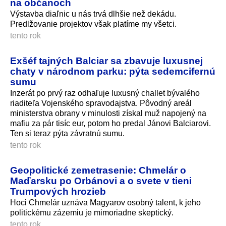
na občanoch
Výstavba diaľnic u nás trvá dlhšie než dekádu.
Predlžovanie projektov však platíme my všetci.
tento rok
Exšéf tajných Balciar sa zbavuje luxusnej
chaty v národnom parku: pýta sedemcifernú
sumu
Inzerát po prvý raz odhaľuje luxusný challet bývalého
riaditeľa Vojenského spravodajstva. Pôvodný areál
ministerstva obrany v minulosti získal muž napojený na
mafiu za pár tisíc eur, potom ho predal Jánovi Balciarovi.
Ten si teraz pýta závratnú sumu.
tento rok
Geopolitické zemetrasenie: Chmelár o
Maďarsku po Orbánovi a o svete v tieni
Trumpových hrozieb
Hoci Chmelár uznáva Magyarov osobný talent, k jeho
politickému zázemiu je mimoriadne skeptický.
tento rok