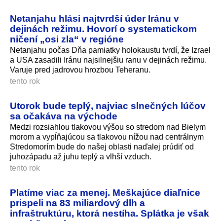
Netanjahu hlási najtvrdší úder Iránu v
dejinách režimu. Hovorí o systematickom
ničení „osi zla“ v regióne
Netanjahu počas Dňa pamiatky holokaustu tvrdí, že Izrael
a USA zasadili Iránu najsilnejšiu ranu v dejinách režimu.
Varuje pred jadrovou hrozbou Teheranu.
tento rok
Utorok bude teplý, najviac slnečných lúčov
sa očakáva na východe
Medzi rozsiahlou tlakovou výšou so stredom nad Bielym
morom a vypĺňajúcou sa tlakovou nížou nad centrálnym
Stredomorím bude do našej oblasti naďalej prúdiť od
juhozápadu až juhu teplý a vlhší vzduch.
tento rok
Platíme viac za menej. Meškajúce diaľnice
prispeli na 83 miliardový dlh a
infraštruktúru, ktorá nestíha. Splátka je však