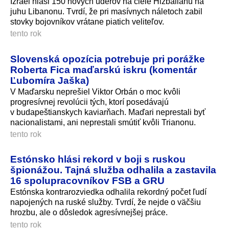
Izrael hlási 150 nových úderov na ciele Hizballáhu na
juhu Libanonu. Tvrdí, že pri masívnych náletoch zabil
stovky bojovníkov vrátane piatich veliteľov.
tento rok
Slovenská opozícia potrebuje pri porážke
Roberta Fica maďarskú iskru (komentár
Ľubomíra Jaška)
V Maďarsku neprešiel Viktor Orbán o moc kvôli
progresívnej revolúcii tých, ktorí posedávajú
v budapeštianskych kaviarňach. Maďari neprestali byť
nacionalistami, ani neprestali smútiť kvôli Trianonu.
tento rok
Estónsko hlási rekord v boji s ruskou
špionážou. Tajná služba odhalila a zastavila
16 spolupracovníkov FSB a GRU
Estónska kontrarozviedka odhalila rekordný počet ľudí
napojených na ruské služby. Tvrdí, že nejde o väčšiu
hrozbu, ale o dôsledok agresívnejšej prá­ce.
tento rok