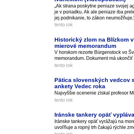
„Ak strana poskytne peniaze svojej ag
je v poriadku. Ak ale peniaze iba pre
jej podnikanie, to zákon neumožňuje,“
tento rok
Historický zlom na Blízkom v
mierové memorandum
V horskom rezorte Bürgenstock vo Šv
memorandum. Dokument má ukončiť v
tento rok
Pätica slovenských vedcov si 
ankety Vedec roka
Najvyššie ocenenie získal profesor Mi
tento rok
Iránske tankery opäť vypláv
Iránske tankery opäť vyrážajú na m
uvoľňuje a ropný trh čakajú rýchle zm