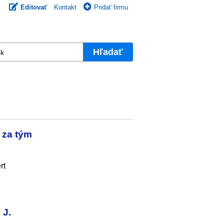
Editovať
Kontakt
Pridať firmu
Hľadať
 za tým
rt
 J.