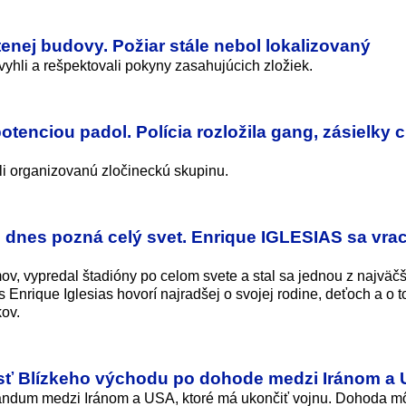
enej budovy. Požiar stále nebol lokalizovaný
 vyhli a rešpektovali pokyny zasahujúcich zložiek.
otenciou padol. Polícia rozložila gang, zásielky c
li organizovanú zločineckú skupinu.
ré dnes pozná celý svet. Enrique IGLESIAS sa vra
mov, vypredal štadióny po celom svete a stal sa jednou z najväč
 Enrique Iglesias hovorí najradšej o svojej rodine, deťoch a o 
kov.
osť Blízkeho východu po dohode medzi Iránom a
andum medzi Iránom a USA, ktoré má ukončiť vojnu. Dohoda m