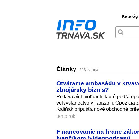
Katalóg
Články
213. strana
Otvárame ambasádu v krvavej 
zbrojársky biznis?
Po krvavých voľbách, ktoré podľa opozí
veľvyslanectvo v Tanzánii. Opozícia z
Kaliňák pripúšťa nové obchodné príleži
tento rok
Financovanie na hrane zákon
Ivančíkom (videopodcast)