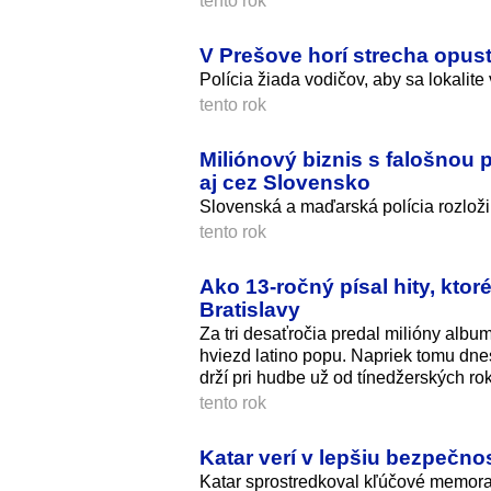
tento rok
V Prešove horí strecha opust
Polícia žiada vodičov, aby sa lokalite
tento rok
Miliónový biznis s falošnou p
aj cez Slovensko
Slovenská a maďarská polícia rozloži
tento rok
Ako 13-ročný písal hity, kto
Bratislavy
Za tri desaťročia predal milióny albu
hviezd latino popu. Napriek tomu dnes
drží pri hudbe už od tínedžerských ro­
tento rok
Katar verí v lepšiu bezpečn
Katar sprostredkoval kľúčové memor