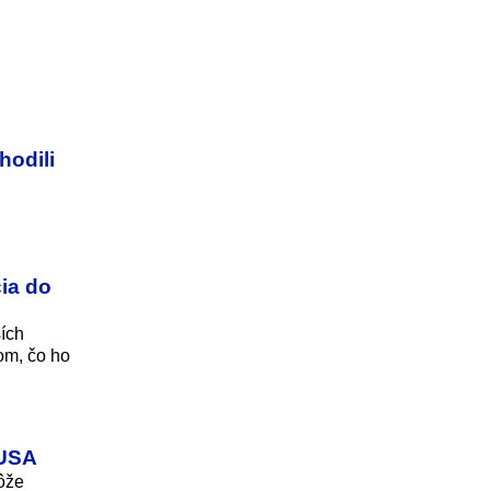
hodili
cia do
ších
tom, čo ho
 USA
ôže