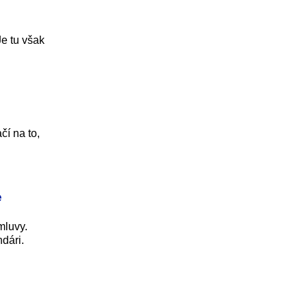
Je tu však
í na to,
e
mluvy.
dári.