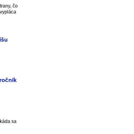
trany, čo
 vypláca
íšu
 ročník
okáda sa