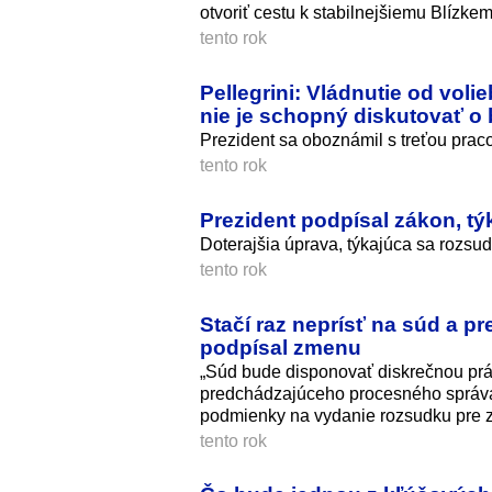
otvoriť cestu k stabilnejšiemu Blízke
tento rok
Pellegrini: Vládnutie od voli
nie je schopný diskutovať o
Prezident sa oboznámil s treťou pra
tento rok
Prezident podpísal zákon, t
Doterajšia úprava, týkajúca sa rozsu
tento rok
Stačí raz neprísť na súd a p
podpísal zmenu
„Súd bude disponovať diskrečnou prá
predchádzajúceho procesného správan
podmienky na vydanie rozsudku pre z
tento rok