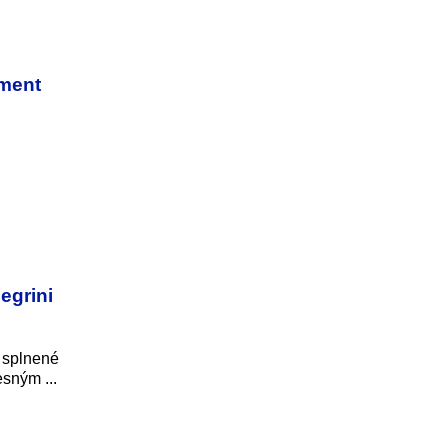
ament
egrini
 splnené
sným ...