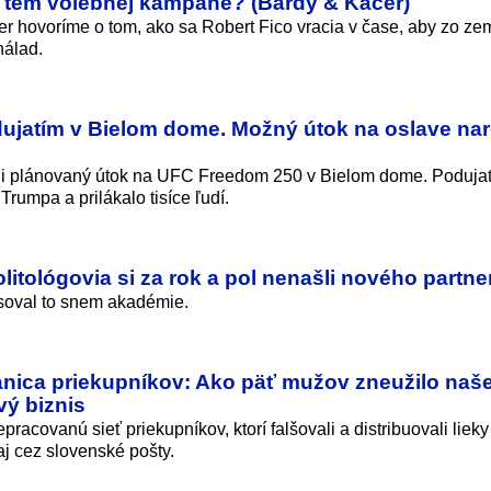
 tém volebnej kampane? (Bárdy & Káčer)
r hovoríme o tom, ako sa Robert Fico vracia v čase, aby zo ze
nálad.
odujatím v Bielom dome. Možný útok na oslave na
li plánovaný útok na UFC Freedom 250 v Bielom dome. Podujat
rumpa a prilákalo tisíce ľudí.
litológovia si za rok a pol nenašli nového partne
asoval to snem akadémie.
nica priekupníkov: Ako päť mužov zneužilo naš
vý biznis
pracovanú sieť priekupníkov, ktorí falšovali a distribuovali lieky
aj cez slovenské pošty.