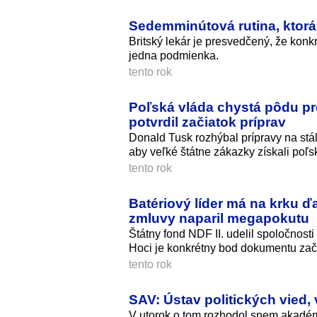
Sedemminútová rutina, ktorá 
Britský lekár je presvedčený, že konk
jedna podmienka.
tento rok
Poľská vláda chystá pôdu pr
potvrdil začiatok príprav
Donald Tusk rozhýbal prípravy na stá
aby veľké štátne zákazky získali poľs
tento rok
Batériový líder má na krku ď
zmluvy naparil megapokutu
Štátny fond NDF II. udelil spoločnosti
Hoci je konkrétny bod dokumentu zači
tento rok
SAV: Ústav politických vied,
V utorok o tom rozhodol snem akadé