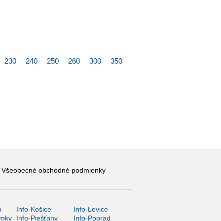
230
240
250
260
300
350
Všeobecné obchodné podmienky
o
Info-Košice
Info-Levice
ámky
Info-Piešťany
Info-Poprad