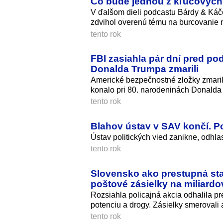
Čo bude jednou z kľúčových
V ďalšom dieli podcastu Bárdy & Káče
zdvihol overenú tému na burcovanie 
tento rok
FBI zasiahla pár dní pred p
Donalda Trumpa zmarili
Americké bezpečnostné zložky zmari
konalo pri 80. narodeninách Donalda T
tento rok
Blahov ústav v SAV končí. Po
Ústav politických vied zanikne, odhl
tento rok
Slovensko ako prestupná sta
poštové zásielky na miliardo
Rozsiahla policajná akcia odhalila pre
potenciu a drogy. Zásielky smerovali 
tento rok