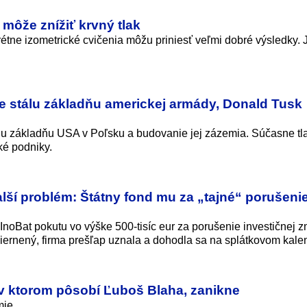
môže znížiť krvný tlak
rétne izometrické cvičenia môžu priniesť veľmi dobré výsledky. 
e stálu základňu americkej armády, Donald Tusk
lu základňu USA v Poľsku a budovanie jej zázemia. Súčasne tlač
ké podniky.
alší problém: Štátny fond mu za „tajné“ porušeni
 InoBat pokutu vo výške 500-tisíc eur za porušenie investičnej z
ernený, firma prešľap uznala a dohodla sa na splátkovom kalen
 v ktorom pôsobí Ľuboš Blaha, zanikne
mie.